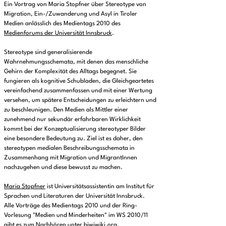
Ein Vortrag von Maria Stopfner über Stereotype von
Migration, Ein-/Zuwanderung und Asyl in Tiroler
Medien anlässlich des Medientags 2010 des
Medienforums der Universität Innsbruck
.
Stereotype sind generalisierende
Wahrnehmungsschemata, mit denen das menschliche
Gehirn der Komplexität des Alltags begegnet. Sie
fungieren als kognitive Schubladen, die Gleichgeartetes
vereinfachend zusammenfassen und mit einer Wertung
versehen, um spätere Entscheidungen zu erleichtern und
zu beschleunigen. Den Medien als Mittler einer
zunehmend nur sekundär erfahrbaren Wirklichkeit
kommt bei der Konzeptualisierung stereotyper Bilder
eine besondere Bedeutung zu. Ziel ist es daher, den
stereotypen medialen Beschreibungsschemata in
Zusammenhang mit Migration und MigrantInnen
nachzugehen und diese bewusst zu machen.
Maria Stopfner
ist Universitätsassistentin am Institut für
Sprachen und Literaturen der Universität Innsbruck.
Alle Vorträge des Medientags 2010 und der Ring-
Vorlesung "Medien und Minderheiten" im WS 2010/11
gibt es zum Nachhören unter
biwiwiki.org
.