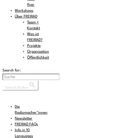
flyer
Workshops
Über FREIRAD
Team +
Kontakt
Was ist
FREIRAD?
Projekte
Organisation
Öffentlichkeit
Search for:
Search Button
Die
Radiomacher*innen
Newsletter
FREIRAD FAQs
Info in 10
Languages