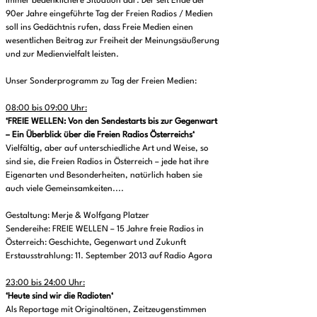
immer bedenklichere Situation dar. Der seit Ende der
90er Jahre eingeführte Tag der Freien Radios / Medien
soll ins Gedächtnis rufen, dass Freie Medien einen
wesentlichen Beitrag zur Freiheit der Meinungsäußerung
und zur Medienvielfalt leisten.
Unser Sonderprogramm zu Tag der Freien Medien:
08:00 bis 09:00 Uhr:
‘FREIE WELLEN: Von den Sendestarts bis zur Gegenwart
– Ein Überblick über die Freien Radios Österreichs‘
Vielfältig, aber auf unterschiedliche Art und Weise, so
sind sie, die Freien Radios in Österreich – jede hat ihre
Eigenarten und Besonderheiten, natürlich haben sie
auch viele Gemeinsamkeiten....
Gestaltung: Merje & Wolfgang Platzer
Sendereihe: FREIE WELLEN – 15 Jahre freie Radios in
Österreich: Geschichte, Gegenwart und Zukunft
Erstausstrahlung: 11. September 2013 auf Radio Agora
23:00 bis 24:00 Uhr:
‘Heute sind wir die Radioten‘
Als Reportage mit Originaltönen, Zeitzeugenstimmen