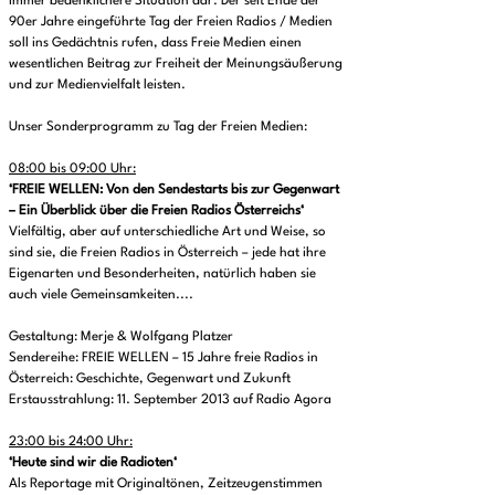
immer bedenklichere Situation dar. Der seit Ende der
90er Jahre eingeführte Tag der Freien Radios / Medien
soll ins Gedächtnis rufen, dass Freie Medien einen
wesentlichen Beitrag zur Freiheit der Meinungsäußerung
und zur Medienvielfalt leisten.
Unser Sonderprogramm zu Tag der Freien Medien:
08:00 bis 09:00 Uhr:
‘FREIE WELLEN: Von den Sendestarts bis zur Gegenwart
– Ein Überblick über die Freien Radios Österreichs‘
Vielfältig, aber auf unterschiedliche Art und Weise, so
sind sie, die Freien Radios in Österreich – jede hat ihre
Eigenarten und Besonderheiten, natürlich haben sie
auch viele Gemeinsamkeiten....
Gestaltung: Merje & Wolfgang Platzer
Sendereihe: FREIE WELLEN – 15 Jahre freie Radios in
Österreich: Geschichte, Gegenwart und Zukunft
Erstausstrahlung: 11. September 2013 auf Radio Agora
23:00 bis 24:00 Uhr:
‘Heute sind wir die Radioten‘
Als Reportage mit Originaltönen, Zeitzeugenstimmen