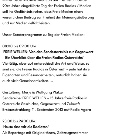
immer bedenklichere Situation dar. Der seit Ende der
90er Jahre eingeführte Tag der Freien Radios / Medien
soll ins Gedächtnis rufen, dass Freie Medien einen
wesentlichen Beitrag zur Freiheit der Meinungsäußerung
und zur Medienvielfalt leisten.
Unser Sonderprogramm zu Tag der Freien Medien:
08:00 bis 09:00 Uhr:
‘FREIE WELLEN: Von den Sendestarts bis zur Gegenwart
– Ein Überblick über die Freien Radios Österreichs‘
Vielfältig, aber auf unterschiedliche Art und Weise, so
sind sie, die Freien Radios in Österreich – jede hat ihre
Eigenarten und Besonderheiten, natürlich haben sie
auch viele Gemeinsamkeiten....
Gestaltung: Merje & Wolfgang Platzer
Sendereihe: FREIE WELLEN – 15 Jahre freie Radios in
Österreich: Geschichte, Gegenwart und Zukunft
Erstausstrahlung: 11. September 2013 auf Radio Agora
23:00 bis 24:00 Uhr:
‘Heute sind wir die Radioten‘
Als Reportage mit Originaltönen, Zeitzeugenstimmen