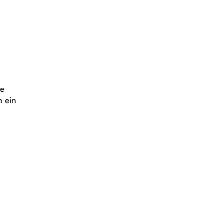
ie
n ein