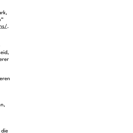
rk,
n“
ns/
.
e
eid,
erer
deren
nn,
 die