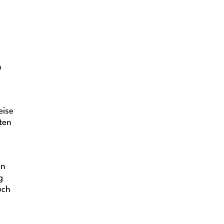
n
eise
ten
en
g
uch