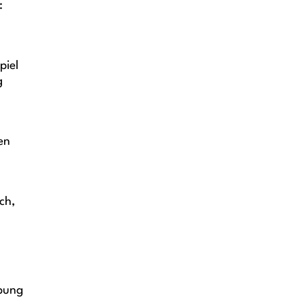
:
piel
g
en
ch,
rbung