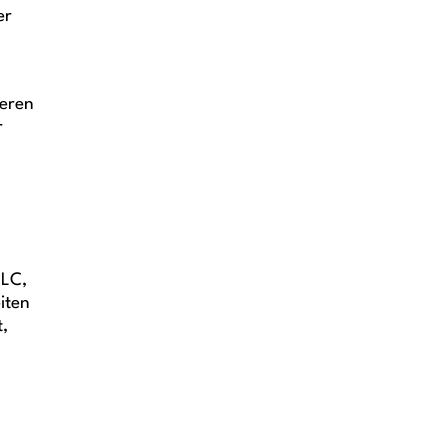
er
deren
r
LLC,
iten
,