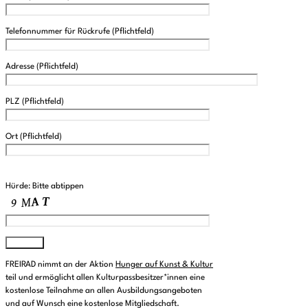
Telefonnummer für Rückrufe (Pflichtfeld)
Adresse (Pflichtfeld)
PLZ (Pflichtfeld)
Ort (Pflichtfeld)
P
l
Hürde: Bitte abtippen
e
a
s
e
l
e
FREIRAD nimmt an der Aktion
Hunger auf Kunst & Kultur
a
teil und ermöglicht allen Kulturpassbesitzer*innen eine
v
kostenlose Teilnahme an allen Ausbildungsangeboten
e
und auf Wunsch eine kostenlose Mitgliedschaft.