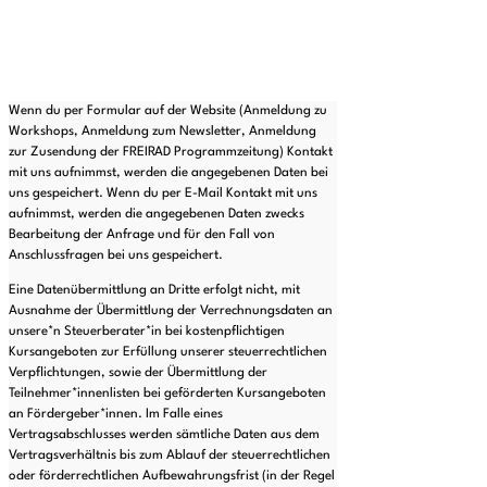
t
h
i
s
f
Wenn du per Formular auf der Website (Anmeldung zu
i
Workshops, Anmeldung zum Newsletter, Anmeldung
e
zur Zusendung der FREIRAD Programmzeitung) Kontakt
l
mit uns aufnimmst, werden die angegebenen Daten bei
d
uns gespeichert. Wenn du per E-Mail Kontakt mit uns
e
aufnimmst, werden die angegebenen Daten zwecks
m
Bearbeitung der Anfrage und für den Fall von
p
Anschlussfragen bei uns gespeichert.
t
y
Eine Datenübermittlung an Dritte erfolgt nicht, mit
.
Ausnahme der Übermittlung der Verrechnungsdaten an
unsere*n Steuerberater*in bei kostenpflichtigen
Kursangeboten zur Erfüllung unserer steuerrechtlichen
Verpflichtungen, sowie der Übermittlung der
Teilnehmer*innenlisten bei geförderten Kursangeboten
an Fördergeber*innen. Im Falle eines
Vertragsabschlusses werden sämtliche Daten aus dem
Vertragsverhältnis bis zum Ablauf der steuerrechtlichen
oder förderrechtlichen Aufbewahrungsfrist (in der Regel