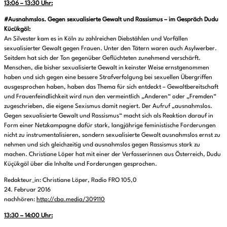
13:06 – 13:30 Uhr:
#Ausnahmslos. Gegen sexualisierte Gewalt und Rassismus – im Gespräch Dudu
Kücükgöl:
An Silvester kam es in Köln zu zahlreichen Diebstählen und Vorfällen
sexualisierter Gewalt gegen Frauen. Unter den Tätern waren auch Asylwerber.
Seitdem hat sich der Ton gegenüber Geflüchteten zunehmend verschärft.
Menschen, die bisher sexualisierte Gewalt in keinster Weise ernstgenommen
haben und sich gegen eine bessere Strafverfolgung bei sexuellen Übergriffen
ausgesprochen haben, haben das Thema für sich entdeckt – Gewaltbereitschaft
und Frauenfeindlichkeit wird nun den vermeintlich „Anderen“ oder „Fremden“
zugeschrieben, die eigene Sexismus damit negiert. Der Aufruf „ausnahmslos.
Gegen sexualisierte Gewalt und Rassismus“ macht sich als Reaktion darauf in
Form einer Netzkampagne dafür stark, langjährige feministische Forderungen
nicht zu instrumentalisieren, sondern sexualisierte Gewalt ausnahmslos ernst zu
nehmen und sich gleichzeitig und ausnahmslos gegen Rassismus stark zu
machen. Christiane Löper hat mit einer der Verfasserinnen aus Österreich, Dudu
Küçükgöl über die Inhalte und Forderungen gesprochen.
Redakteur_in: Christiane Löper, Radio FRO 105,0
24. Februar 2016
nachhören:
http://cba.media/309110
13:30 – 14:00 Uhr: