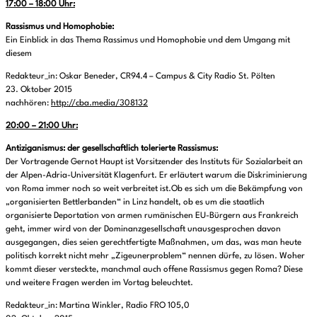
17:00 – 18:00 Uhr:
Rassismus und Homophobie:
Ein Einblick in das Thema Rassimus und Homophobie und dem Umgang mit
diesem
Redakteur_in: Oskar Beneder, CR94.4 – Campus & City Radio St. Pölten
23. Oktober 2015
nachhören:
http://cba.media/308132
20:00 – 21:00 Uhr:
Antiziganismus: der gesellschaftlich tolerierte Rassismus:
Der Vortragende Gernot Haupt ist Vorsitzender des Instituts für Sozialarbeit an
der Alpen-Adria-Universität Klagenfurt. Er erläutert warum die Diskriminierung
von Roma immer noch so weit verbreitet ist.Ob es sich um die Bekämpfung von
„organisierten Bettlerbanden“ in Linz handelt, ob es um die staatlich
organisierte Deportation von armen rumänischen EU-Bürgern aus Frankreich
geht, immer wird von der Dominanzgesellschaft unausgesprochen davon
ausgegangen, dies seien gerechtfertigte Maßnahmen, um das, was man heute
politisch korrekt nicht mehr „Zigeunerproblem“ nennen dürfe, zu lösen. Woher
kommt dieser versteckte, manchmal auch offene Rassismus gegen Roma? Diese
und weitere Fragen werden im Vortag beleuchtet.
Redakteur_in: Martina Winkler, Radio FRO 105,0