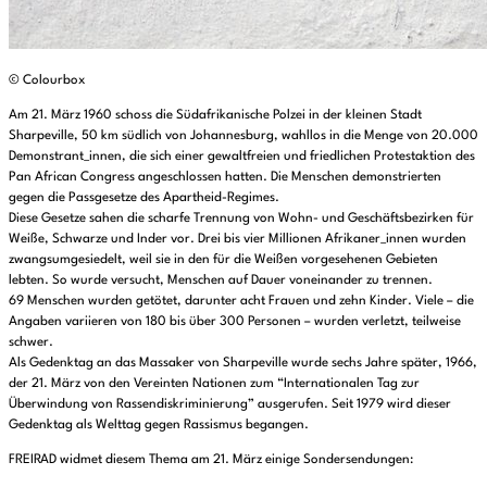
© Colourbox
Am 21. März 1960 schoss die Südafrikanische Polzei in der kleinen Stadt
Sharpeville, 50 km südlich von Johannesburg, wahllos in die Menge von 20.000
Demonstrant_innen, die sich einer gewaltfreien und friedlichen Protestaktion des
Pan African Congress angeschlossen hatten. Die Menschen demonstrierten
gegen die Passgesetze des Apartheid-Regimes.
Diese Gesetze sahen die scharfe Trennung von Wohn- und Geschäftsbezirken für
Weiße, Schwarze und Inder vor. Drei bis vier Millionen Afrikaner_innen wurden
zwangsumgesiedelt, weil sie in den für die Weißen vorgesehenen Gebieten
lebten. So wurde versucht, Menschen auf Dauer voneinander zu trennen.
69 Menschen wurden getötet, darunter acht Frauen und zehn Kinder. Viele – die
Angaben variieren von 180 bis über 300 Personen – wurden verletzt, teilweise
schwer.
Als Gedenktag an das Massaker von Sharpeville wurde sechs Jahre später, 1966,
der 21. März von den Vereinten Nationen zum “Internationalen Tag zur
Überwindung von Rassendiskriminierung” ausgerufen. Seit 1979 wird dieser
Gedenktag als Welttag gegen Rassismus begangen.
FREIRAD widmet diesem Thema am 21. März einige Sondersendungen: