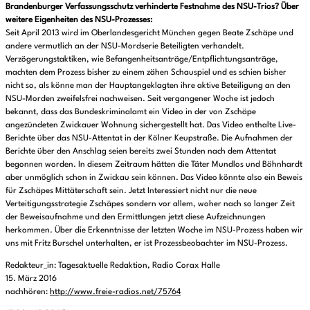
Brandenburger Verfassungsschutz verhinderte Festnahme des NSU-Trios? Über
weitere Eigenheiten des NSU-Prozesses:
Seit April 2013 wird im Oberlandesgericht München gegen Beate Zschäpe und
andere vermutlich an der NSU-Mordserie Beteiligten verhandelt.
Verzögerungstaktiken, wie Befangenheitsanträge/Entpflichtungsanträge,
machten dem Prozess bisher zu einem zähen Schauspiel und es schien bisher
nicht so, als könne man der Hauptangeklagten ihre aktive Beteiligung an den
NSU-Morden zweifelsfrei nachweisen. Seit vergangener Woche ist jedoch
bekannt, dass das Bundeskriminalamt ein Video in der von Zschäpe
angezündeten Zwickauer Wohnung sichergestellt hat. Das Video enthalte Live-
Berichte über das NSU-Attentat in der Kölner Keupstraße. Die Aufnahmen der
Berichte über den Anschlag seien bereits zwei Stunden nach dem Attentat
begonnen worden. In diesem Zeitraum hätten die Täter Mundlos und Böhnhardt
aber unmöglich schon in Zwickau sein können. Das Video könnte also ein Beweis
für Zschäpes Mittäterschaft sein. Jetzt Interessiert nicht nur die neue
Verteitigungsstrategie Zschäpes sondern vor allem, woher nach so langer Zeit
der Beweisaufnahme und den Ermittlungen jetzt diese Aufzeichnungen
herkommen. Über die Erkenntnisse der letzten Woche im NSU-Prozess haben wir
uns mit Fritz Burschel unterhalten, er ist Prozessbeobachter im NSU-Prozess.
Redakteur_in: Tagesaktuelle Redaktion, Radio Corax Halle
15. März 2016
nachhören:
http://www.freie-radios.net/75764