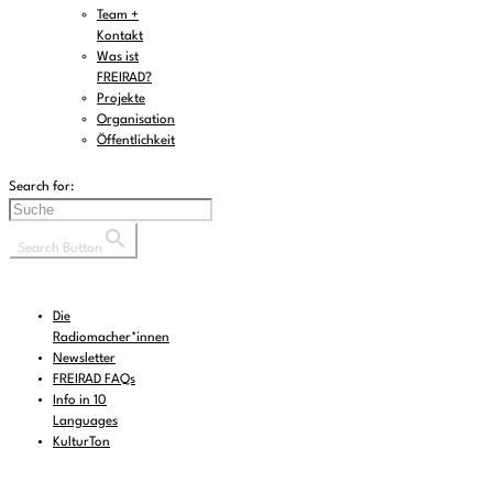
Team +
Kontakt
Was ist
FREIRAD?
Projekte
Organisation
Öffentlichkeit
Search for:
Search Button
Die
Radiomacher*innen
Newsletter
FREIRAD FAQs
Info in 10
Languages
KulturTon