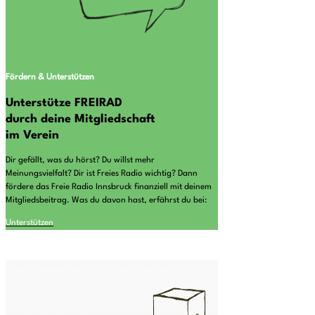
Fördern & Unterstützen
Unterstütze FREIRAD
durch deine Mitgliedschaft
im Verein
Dir gefällt, was du hörst? Du willst mehr
Meinungsvielfalt? Dir ist Freies Radio wichtig? Dann
fördere das Freie Radio Innsbruck finanziell mit deinem
Mitgliedsbeitrag. Was du davon hast, erfährst du bei:
Unterstützen