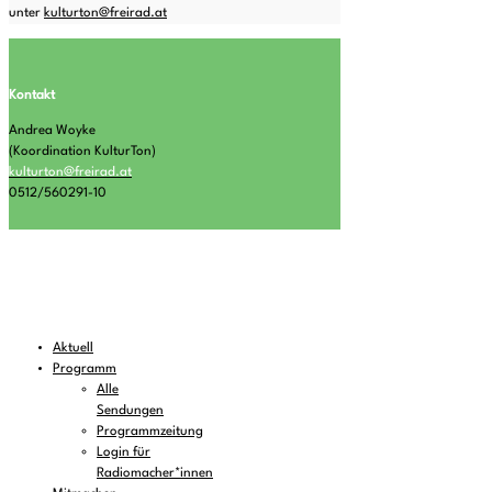
unter
kulturton@freirad.at
Kontakt
Andrea Woyke
(Koordination KulturTon)
kulturton@freirad.at
0512/560291-10
Aktuell
Programm
Alle
Sendungen
Programmzeitung
Login für
Radiomacher*innen