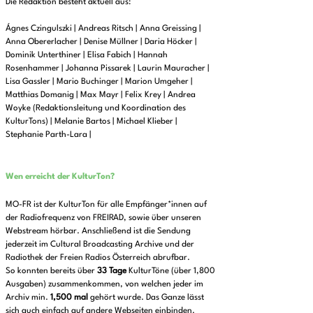
Die Redaktion besteht aktuell aus:
Ágnes Czingulszki | Andreas Ritsch | Anna Greissing |
Anna Obererlacher | Denise Müllner | Daria Höcker |
Dominik Unterthiner | Elisa Fabich | Hannah
Rosenhammer | Johanna Pissarek | Laurin Mauracher |
Lisa Gassler | Mario Buchinger | Marion Umgeher |
Matthias Domanig | Max Mayr | Felix Krey | Andrea
Woyke (Redaktionsleitung und Koordination des
KulturTons) | Melanie Bartos | Michael Klieber |
Stephanie Parth-Lara |
Wen erreicht der KulturTon?
MO-FR ist der KulturTon für alle Empfänger*innen auf
der Radiofrequenz von FREIRAD, sowie über unseren
Webstream hörbar. Anschließend ist die Sendung
jederzeit im Cultural Broadcasting Archive und der
Radiothek der Freien Radios Österreich abrufbar.
So konnten bereits über
33 Tage
KulturTöne (über 1,800
Ausgaben) zusammenkommen, von welchen jeder im
Archiv min.
1,500 mal
gehört wurde. Das Ganze lässt
sich auch einfach auf andere Webseiten einbinden.