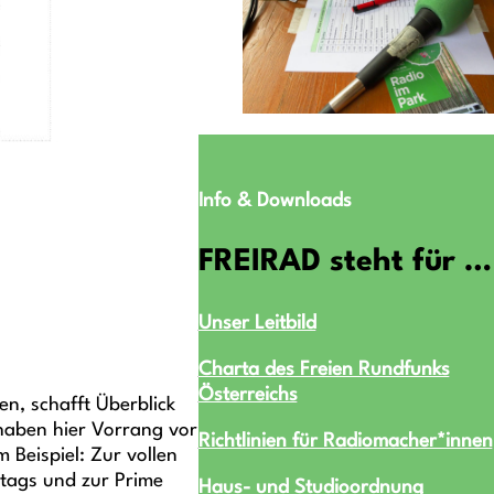
Info & Downloads
FREIRAD steht für …
Unser Leitbild
Charta des Freien Rundfunks
Österreichs
n, schafft Überblick
haben hier Vorrang vor
Richtlinien für Radiomacher*innen
Beispiel: Zur vollen
ttags und zur Prime
Haus- und Studioordnung