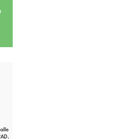
e
alle
RAD.