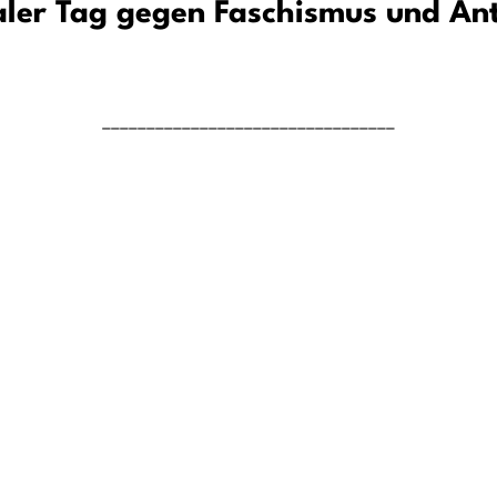
aler Tag gegen Faschismus und An
_________________________________