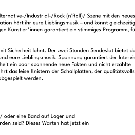
lternative-/Industrial-/Rock (n’Roll)/ Szene mit den neue
tion hört ihr eure Lieblingsmusik – und könnt gleichzeiti
gen Künstler*innen garantiert ein stimmiges Programm, f
it Sicherheit lohnt. Der zwei Stunden Sendeslot bietet d
nd eure Lieblingsmusik. Spannung garantiert der Intervie
rheit ein paar spannende neue Fakten und nicht erzählte
t das leise Knistern der Schallplatten, der qualitätsvoll
abgespielt werden.
kt/ oder eine Band auf Lager und
rden seid? Dieses Warten hat jetzt ein