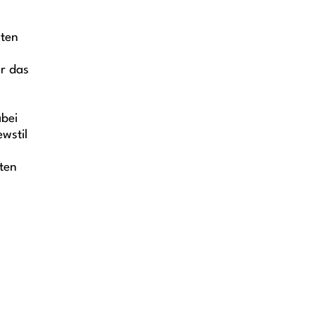
sten
g
ür das
abei
wstil
sten