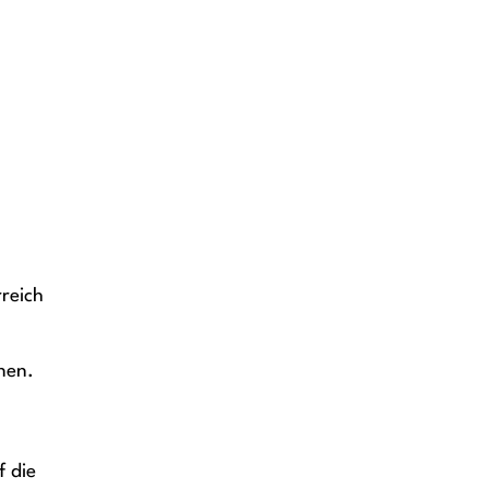
reich
nen.
f die