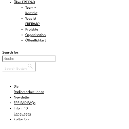
Über FREIRAD
Team +
Kontakt
Was ist
FREIRAD?
Projekte
Organisation
Öffentlichkeit
Search for:
Search Button
Die
Radiomacher*innen
Newsletter
FREIRAD FAQs
Info in 10
Languages
KulturTon