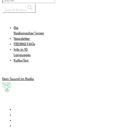
Search Button
Die
Radiomacher*innen
Newsletter
FREIRAD FAQs
Info in 10
Languages
KulturTon
Dein Sound im Radio