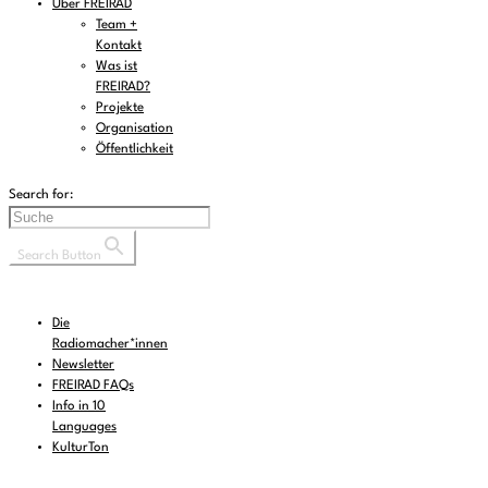
Über FREIRAD
Team +
Kontakt
Was ist
FREIRAD?
Projekte
Organisation
Öffentlichkeit
Search for:
Search Button
Die
Radiomacher*innen
Newsletter
FREIRAD FAQs
Info in 10
Languages
KulturTon