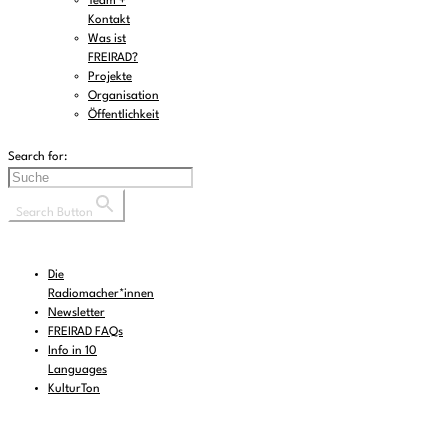
Team +
Kontakt
Was ist
FREIRAD?
Projekte
Organisation
Öffentlichkeit
Search for:
Search Button
Die
Radiomacher*innen
Newsletter
FREIRAD FAQs
Info in 10
Languages
KulturTon