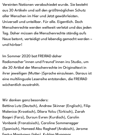
Vereinten Nationen verabschiedet wurde. Sie besteht
aus 30 Artikeln und soll den größtmöglichen Schutz
aller Menschen im Hier und Jetzt gewährleisten.
Universell und unteilbar. Für alle. Eigentlich. Doch
Menschenrechte werden weltweit verletzt und das jeden
Tag. Daher müssen die Menschenrechte ständig aufs
Neue betont, verteidigt und lebendig gemacht werden –
und hörbar!
Im Sommer 2020 bat FREIRAD daher
Radiomacher*innen und Freund*innen ins Studio, um
die 30 Artikel der Menschenrechte im Originaltext in
ihrer jeweiligen (Mutter-)Sprache einzulesen. Daraus ist
eine multilinguale Lesereihe entstanden, die FREIRAD
wöchentlich ausstrahlt.
Wir danken ganz besonders:
Bettina Lutz (Deutsch), Andrew Skinner (Englisch), Filip
Malenica (Kroatisch), Dilara Yolcu (Türkisch), Zarah
Baqeri (Farsi), Dursun Evren (Kurdisch), Carolin
Vonbank (Französisch), Caroline Sommeregger
(Spanisch), Hameed Abu Ragheef (Arabisch), Jerome
Festus Mantyawo (Igbo), Kuhlan Myagmar