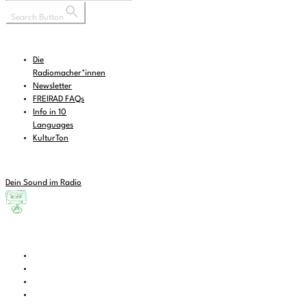
Search Button
Die
Radiomacher*innen
Newsletter
FREIRAD FAQs
Info in 10
Languages
KulturTon
Dein Sound im Radio