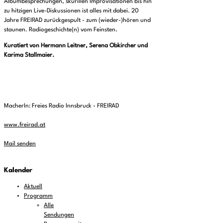
Albumbesprechungen, skurillen Improvisationen bis hin
zu hitzigen Live-Diskussionen ist alles mit dabei. 20
Jahre FREIRAD zurückgespult - zum (wieder-)hören und
staunen. Radiogeschichte(n) vom Feinsten.
Kuratiert von Hermann Leitner, Serena Obkircher und
Karima Stallmaier.
MacherIn: Freies Radio Innsbruck - FREIRAD
www.freirad.at
Mail senden
Kalender
Aktuell
Programm
Alle
Sendungen