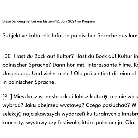
Diese Sendung lief bei uns bis zum 12. Juni 2024 im Programm.
Subjektive kulturelle Infos in polnischer Sprache aus 
[DE] Hast du Bock auf Kultur? Hast du Bock auf Kultur i
polnischer Sprache? Dann hör mit! Interessante Filme, K
Umgebung. Und vieles mehr! Ola präsentiert dir einmal i
in polnischer Sprache.
[PL] Mieszkasz w Innsbrucku i lubisz kulturę, ale nie wie
wybrać? Jaką obejrzeć wystawę? Czego posłuchać? W 
selekcję najciekawszych wydarzeń kulturalnych z Innsbruc
koncerty, wystawy czy festiwale, które polecam ja, Ola.