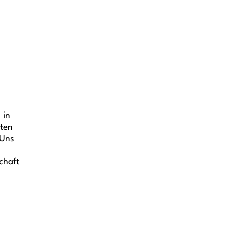
 in
äten
 Uns
chaft