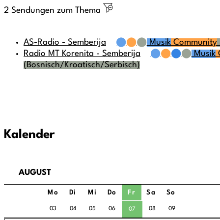
2 Sendungen zum Thema
AS-Radio - Semberija
⬤
⬤
⬤
Musik
Community
Radio MT Korenita - Semberija
⬤
⬤
⬤
⬤
Musik
(Bosnisch/Kroatisch/Serbisch)
Kalender
AUGUST
Mo
Di
Mi
Do
Fr
Sa
So
03
04
05
06
08
09
07