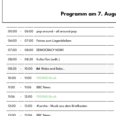
Programm am 
Programm
00:00
-
06:00
pop around - all around pop
06:00
-
07:00
Feines zum Liegenbleiben
07:00
-
08:00
DEMOCRACY NOW!
08:00
-
08:30
KulturTon
(wdh.)
08:30
-
10:00
Wake and Bake..
10:00
-
11:00
FREIRAD Musik
11:00
-
11:06
BBC News
11:06
-
12:00
FREIRAD Musik
12:00
-
13:00
#Lerche - Musik aus dem Briefkasten
13:00
-
13:06
BBC News