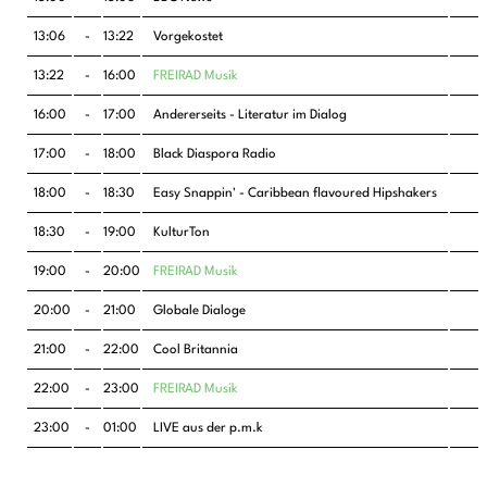
13:06
-
13:22
Vorgekostet
13:22
-
16:00
FREIRAD Musik
16:00
-
17:00
Andererseits - Literatur im Dialog
17:00
-
18:00
Black Diaspora Radio
18:00
-
18:30
Easy Snappin' - Caribbean flavoured Hipshakers
18:30
-
19:00
KulturTon
19:00
-
20:00
FREIRAD Musik
20:00
-
21:00
Globale Dialoge
21:00
-
22:00
Cool Britannia
22:00
-
23:00
FREIRAD Musik
23:00
-
01:00
LIVE aus der p.m.k