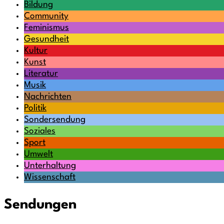
Bildung
Community
Feminismus
Gesundheit
Kultur
Kunst
Literatur
Musik
Nachrichten
Politik
Sondersendung
Soziales
Sport
Umwelt
Unterhaltung
Wissenschaft
Sendungen