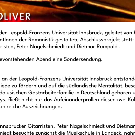
der Leopold-Franzens Universität Innsbruck, geleitet vo
Innen der Romanistik gestaltete Abschlussprojekt statt: g
risten, Peter Nagelschmiedt und Dietmar Rumpold .
 bevorstehenden Abend eine Sondersendung.
an der Leopold-Franzens Universität Innsbruck entstande
schiede zu fördern und auf die südländische Mentalität, 
andalusischen Gastarbeiterfamilie in Deutschland geboren
, fließt nicht nur das Aufeinanderprallen dieser zwei Kul
 zahlreiche Auszeichnungen.
 Innsbrucker Gitarristen, Peter Nagelschmiedt und Dietma
miedt besuchte zunächst die Musikschule in Landeck, na