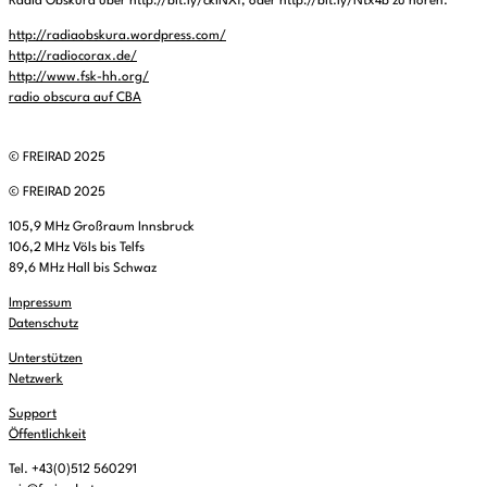
Radia Obskura über http://bit.ly/ckINXf, oder http://bit.ly/Ntx4b zu hören.
http://radiaobskura.wordpress.com/
http://radiocorax.de/
http://www.fsk-hh.org/
radio obscura auf CBA
© FREIRAD 2025
© FREIRAD 2025
105,9 MHz Großraum Innsbruck
106,2 MHz Völs bis Telfs
89,6 MHz Hall bis Schwaz
Impressum
Datenschutz
Unterstützen
Netzwerk
Support
Öffentlichkeit
Tel. +43(0)512 560291