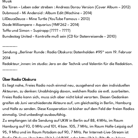
Musik
Die Türen – Leben oder streben : Andreas Dorau Version (Cover Album – 2012)
Dubmood – Mi Anderoid : Album Edit (Machine – 2014)
LilDeuceDeuce – Mine Turtle (YouTube Famous – 2013)
Diode Milliampere – Aquarius (YMF262 – 2014)
Toffa und Simon – Supirapp (???? – ????)
Bundestag United – Kontrolle muß sein (CD für Datenreisende – 2010)
————-
Sendung „Berliner Runde : Radia Obskura: Datenhalden #95“ vom 19. Februar
2014
Redakteur_innen: im studio: Jero an der Technik und Valentin für die Redaktion.
————-
Über Radia Obskura
Es liegt nahe, Freies Radio noch einmal neu, ausgehend von den individuellen
Akteuren, zu denken: Unabhängig davon, welchem Radio sie evtl. zuarbeiten.
Freies Radio kann sich, muss sich aber nicht lokal verorten. Diesen Gedanken
greifen ab Juni verschiedenste Akteure auf, um gleichzeitig in Berlin, Hamburg
und Halle zu senden. Diese Kooperation ist bisher auf dem Feld der freien Radios
einmalig. Und unbedingt ausbaufähig.
Zu empfangen ist die Sendung auf UKW in Berlin auf 88, 4 MHz, im Raum
Hamburg auf 93, 0 MHz und 101, 4 bzw. 105, 7 MHz, im Raum Halle-Leipzig auf
95, 9 Mhz und im Raum Potsdam auf 90, 7 MHz. Per Internet-Live-Stream ist