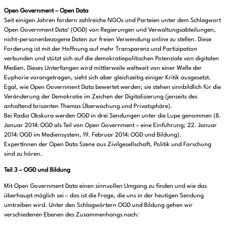
Open Government – Open Data
Seit einigen Jahren fordern zahlreiche NGOs und Parteien unter dem Schlagwort
Open Government Data‘ (OGD) von Regierungen und Verwaltungsabteilungen,
nicht-personenbezogene Daten zur freien Verwendung online zu stellen. Diese
Forderung ist mit der Hoffnung auf mehr Transparenz und Partizipation
verbunden und stützt sich auf die demokratiepolitischen Potenziale von digitalen
Medien. Dieses Unterfangen wird mittlerweile weltweit von einer Welle der
Euphorie vorangetragen, sieht sich aber gleichzeitig einiger Kritik ausgesetzt.
Egal, wie Open Government Data bewertet werden; sie stehen sinnbildlich für die
Veränderung der Demokratie im Zeichen der Digitalisierung (jenseits des
anhaltend brisanten Themas Überwachung und Privatsphäre).
Bei Radia Obskura werden OGD in drei Sendungen unter die Lupe genommen (8.
Januar 2014: OGD als Teil von Open Government – eine Einführung; 22. Januar
2014: OGD im Mediensystem, 19. Februar 2014: OGD und Bildung).
ExpertInnen der Open Data Szene aus Zivilgesellschaft, Politik und Forschung
sind zu hören.
Teil 3 – OGD und Bildung
Mit Open Government Data einen sinnvollen Umgang zu finden und wie das
überhaupt möglich sei – das ist die Frage, die uns in der heutigen Sendung
umtreiben wird. Unter den Schlagwörtern OGD und Bildung gehen wir
verschiedenen Ebenen des Zusammenhangs nach: