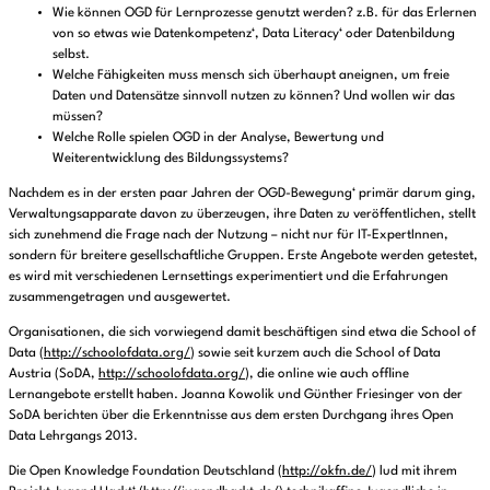
Wie können OGD für Lernprozesse genutzt werden? z.B. für das Erlernen
von so etwas wie Datenkompetenz‘, Data Literacy‘ oder Datenbildung
selbst.
Welche Fähigkeiten muss mensch sich überhaupt aneignen, um freie
Daten und Datensätze sinnvoll nutzen zu können? Und wollen wir das
müssen?
Welche Rolle spielen OGD in der Analyse, Bewertung und
Weiterentwicklung des Bildungssystems?
Nachdem es in der ersten paar Jahren der OGD-Bewegung‘ primär darum ging,
Verwaltungsapparate davon zu überzeugen, ihre Daten zu veröffentlichen, stellt
sich zunehmend die Frage nach der Nutzung – nicht nur für IT-ExpertInnen,
sondern für breitere gesellschaftliche Gruppen. Erste Angebote werden getestet,
es wird mit verschiedenen Lernsettings experimentiert und die Erfahrungen
zusammengetragen und ausgewertet.
Organisationen, die sich vorwiegend damit beschäftigen sind etwa die School of
Data (
http://schoolofdata.org/
) sowie seit kurzem auch die School of Data
Austria (SoDA,
http://schoolofdata.org/
), die online wie auch offline
Lernangebote erstellt haben. Joanna Kowolik und Günther Friesinger von der
SoDA berichten über die Erkenntnisse aus dem ersten Durchgang ihres Open
Data Lehrgangs 2013.
Die Open Knowledge Foundation Deutschland (
http://okfn.de/
) lud mit ihrem