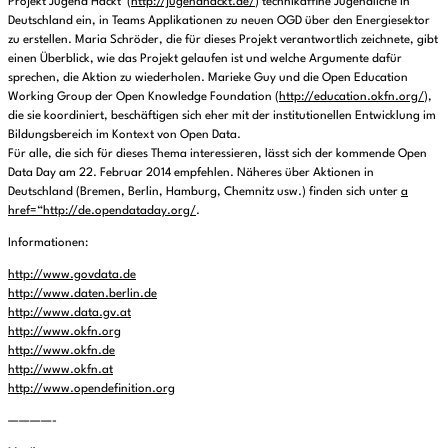
Projekt Jugend Hackt‘ (
http://jugendhackt.de/
) technikaffine Jugendliche in
Deutschland ein, in Teams Applikationen zu neuen OGD über den Energiesektor
zu erstellen. Maria Schröder, die für dieses Projekt verantwortlich zeichnete, gibt
einen Überblick, wie das Projekt gelaufen ist und welche Argumente dafür
sprechen, die Aktion zu wiederholen. Marieke Guy und die Open Education
Working Group der Open Knowledge Foundation (
http://education.okfn.org/
),
die sie koordiniert, beschäftigen sich eher mit der institutionellen Entwicklung im
Bildungsbereich im Kontext von Open Data.
Für alle, die sich für dieses Thema interessieren, lässt sich der kommende Open
Data Day am 22. Februar 2014 empfehlen. Näheres über Aktionen in
Deutschland (Bremen, Berlin, Hamburg, Chemnitz usw.) finden sich unter
a
href=“http://de.opendataday.org/
.
Informationen:
http://www.govdata.de
http://www.daten.berlin.de
http://www.data.gv.at
http://www.okfn.org
http://www.okfn.de
http://www.okfn.at
http://www.opendefinition.org
————-