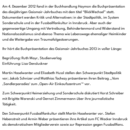
Am 4. Dezember 2012 fand in der Buchhandlung Haymon die Buchpräsentation
des diesjährigen Gaismair-Jahrbuches mit dem titel “BlickWechsel” statt.
Dokumentiert werden Kritik und Alternativen: in der Stadtpolitik, im System
Sonderschule und in der Fussballfankultur in Innsbruck. Aber auch der
gegenwaertige Umgang mit Vertreibung, Behindertenmord und Widerstand im
Nationalsozialismus sind ebenso Thema wie Lebenswege ehemaliger Heimkinder
und die Weitergabe von Traumafolgestoerungen.
Ihr hört die Buchpräsentation des Gaismair-Jahrbuches 2013 in voller Länge:
Begrüßung: Ruth Mayr, Studienverlag
Einführung: Lisa Gensluckner
Martin Haselwanter und Elisabeth Hussl stellen den Schwerpunkt Stadtpolitik
vor; Jakob Schnizer und Matthias Tachezy präsentieren ihren Beitrag ,,Vom
,Sandlerparadies‘ zum ,Open-Air Einkaufszentrum'“ vor.
Zum Schwerpunkt Heimerziehung und Sonderschule diskutiert Horst Schreiber
mit Brigitte Warenski und Gernot Zimmermann über ihre journalistische
Tätigkeit.
Den Schwerpunkt Fussballfankultur stellt Martin Haselwanter vor. Stefan
Hebenstreit und Armin Weber präsentieren ihre Artikel zum FC Wacker Innsbruck
als demokratischem Mitgliederverein sowie zur Repression gegen Fussballfans.