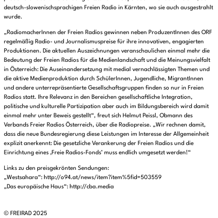
deutsch-slowenischsprachigen Freien Radio in Kärnten, wo sie auch ausgestrahlt
wurde.
„RadiomacherInnen der Freien Radios gewinnen neben ProduzentInnen des ORF
regelmäßig Radio- und Journalismuspreise für ihre innovativen, engagierten
Produktionen. Die aktuellen Auszeichnungen veranschaulichen einmal mehr die
Bedeutung der Freien Radios für die Medienlandschaft und die Meinungsvielfalt
in Österreich: Die Auseinandersetzung mit medial vernachlässigten Themen und
die aktive Medienproduktion durch SchülerInnen, Jugendliche, MigrantInnen
und andere unterrepräsentierte Gesellschaftsgruppen finden so nur in Freien
Radios statt. Ihre Relevanz in den Bereichen gesellschaftliche Integration,
politische und kulturelle Partizipation aber auch im Bildungsbereich wird damit
einmal mehr unter Beweis gestellt“, freut sich Helmut Peissl, Obmann des
Verbands Freier Radios Österreich, über die Radiopreise. „Wir rechnen damit,
dass die neue Bundesregierung diese Leistungen im Interesse der Allgemeinheit
explizit anerkennt: Die gesetzliche Verankerung der Freien Radios und die
Einrichtung eines ‚Freie Radios-Fonds’ muss endlich umgesetzt werden!“
Links zu den preisgekrönten Sendungen:
„Westsahara“: http://o94.at/news/item?item%5fid=503559
„Das europäische Haus“: http://cba.media
© FREIRAD 2025