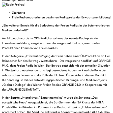
Sendungen nachhören
Startseite
Freie RadiomacherInnen gewinnen Radiopreise der Erwachsenenbildung!
„Ein weiterer Beweis für die Bedeutung der Freien Radios in der österreichischen
Medienlandschaft!“
Am Mittwoch wurde im ORF-Radiokulturhaus der neunte Radiopreis der
Erwachsenenbildung vergeben, zwei der insgesamt fünf ausgezeichneten
Produktionen kommen von Freien Radios.
In der Kategorie „Information“ ging der Preis neben einer Ö1-Produktion an Eva
Reinbacher für den Beitrag „Westsahara – Der vergessene Konflikt“ auf ORANGE
94.0, dem Freien Radio in Wien. Der Beitrag setzt sich mit der aktuellen Situation
in Westsahara auseinander und legt besonderes Augenmerk auf die Rolle der
sahaurischen Frauen und die Rolle der EU bzw. Österreichs in diesem Konflikt.
Die Sendung ist Teil des entwicklungspolitischen Bildungs- und Medienprojekts
„Globale Dialoge“ des Wiener Freien Radios ORANGE 94.0 in Kooperation mit
der „FRAUENSOLIDARITÄT“.
In der Sparte „Interaktives / Experimentelles“ wurde die Sendung „Das
europäische Haus“ ausgezeichnet, die SchülerInnen der 3A Klasse der HBLA
Pitzelstätten in Kärnten im Rahmen ihres Deutsch-Projekts „Erlebnisschreiben“
produziert haben. Die Sendung entstand in Kooperation mit Radio AGORA, dem