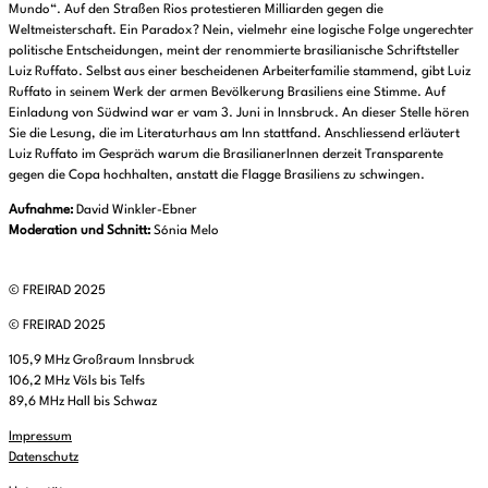
Mundo“. Auf den
Straßen
Rios protestieren Milliarden gegen die
Weltmeisterschaft
. Ein Paradox? Nein,
vielmehr eine logische Folge ungerechter
politische Entscheidungen, meint der renommierte brasilianische Schriftsteller
Luiz Ruffato. Selbst aus einer bescheidenen Arbeiterfamilie stammend, gibt Luiz
Ruffato in seinem Werk der armen Bevölkerung Brasiliens eine Stimme. Auf
Einladung von Südwind war er vam 3. Juni in Innsbruck. An dieser Stelle hören
Sie die Lesung, die im Literaturhaus am Inn stattfand. Anschliessend erläutert
Luiz Ruffato im Gespräch warum die BrasilianerInnen derzeit Transparente
gegen die Copa hochhalten, anstatt die Flagge Brasiliens zu schwingen.
Aufnahme:
David Winkler-Ebner
Moderation und Schnitt:
Sónia Melo
© FREIRAD 2025
© FREIRAD 2025
105,9 MHz Großraum Innsbruck
106,2 MHz Völs bis Telfs
89,6 MHz Hall bis Schwaz
Impressum
Datenschutz