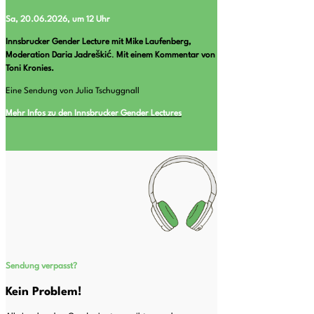
Sa, 20.06.2026, um 12 Uhr
Innsbrucker Gender Lecture mit Mike Laufenberg,
Moderation Daria Jadreškić
.
Mit einem Kommentar von
Toni Kronies.
Eine Sendung von Julia Tschuggnall
Mehr Infos zu den Innsbrucker Gender Lectures
Sendung verpasst?
Kein Problem!