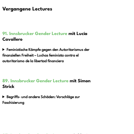
Vergangene Lectures
91. Innsbrucker Gender Lecture
mit Lucía
Cavallero
Femi­nis­ti­sche Kämpfe gegen den Auto­ri­ta­ris­mus der
finan­zi­el­len Frei­heit –
Luchas feminista contra el
autoritarismo de la libertad financiera
89. Innsbrucker Gender Lecture
mit Simon
Strick
Begriffs- und andere Schäden: Vorschläge zur
Faschisierung