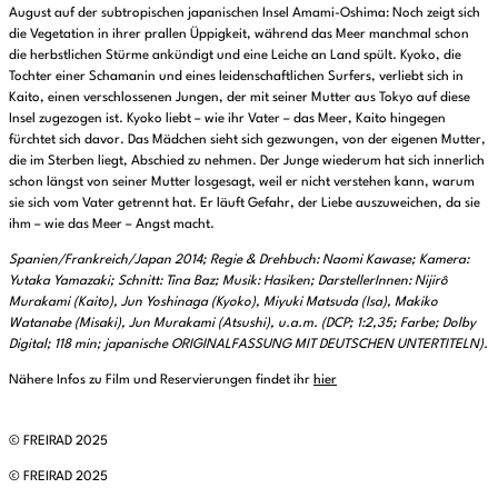
August auf der subtropischen japanischen Insel Amami-Oshima: Noch zeigt sich
die Vegetation in ihrer prallen Üppigkeit, während das Meer manchmal schon
die herbstlichen Stürme ankündigt und eine Leiche an Land spült. Kyoko, die
Tochter einer Schamanin und eines leidenschaftlichen Surfers, verliebt sich in
Kaito, einen verschlossenen Jungen, der mit seiner Mutter aus Tokyo auf diese
Insel zugezogen ist. Kyoko liebt – wie ihr Vater – das Meer, Kaito hingegen
fürchtet sich davor. Das Mädchen sieht sich gezwungen, von der eigenen Mutter,
die im Sterben liegt, Abschied zu nehmen. Der Junge wiederum hat sich innerlich
schon längst von seiner Mutter losgesagt, weil er nicht verstehen kann, warum
sie sich vom Vater getrennt hat. Er läuft Gefahr, der Liebe auszuweichen, da sie
ihm – wie das Meer – Angst macht.
Spanien/Frankreich/Japan 2014; Regie & Drehbuch: Naomi Kawase; Kamera:
Yutaka Yamazaki; Schnitt: Tina Baz; Musik: Hasiken; DarstellerInnen: Nijirô
Murakami (Kaito), Jun Yoshinaga (Kyoko), Miyuki Matsuda (Isa), Makiko
Watanabe (Misaki), Jun Murakami (Atsushi), u.a.m. (DCP; 1:2,35; Farbe; Dolby
Digital; 118 min; japanische ORIGINALFASSUNG MIT DEUTSCHEN UNTERTITELN).
Nähere Infos zu Film und Reservierungen findet ihr
hier
© FREIRAD 2025
© FREIRAD 2025