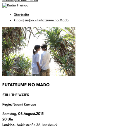
Sendungen nachhören
Startseite
kinovi[sie]on – Futatsume no Mado
FUTATSUME NO MADO
STILL THE WATER
Regie:
Naomi Kawase
Samstag,
08.August.2015
20 Uhr
Leokino
, Anichstraße 36, Innsbruck