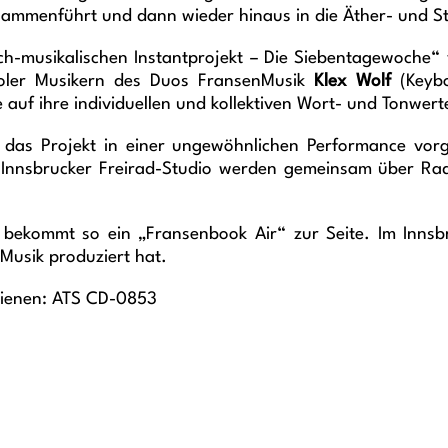
sammenführt und dann wieder hinaus in die Äther- und S
ch-musikalischen Instantprojekt – Die Siebentagewoche
oler Musikern des Duos FransenMusik
Klex Wolf
(Keybo
 auf ihre individuellen und kollektiven Wort- und Tonwert
das Projekt in einer ungewöhnlichen Performance vorge
Innsbrucker Freirad-Studio werden gemeinsam über Rad
ekommt so ein „Fransenbook Air“ zur Seite. Im Innsbr
usik produziert hat.
hienen: ATS CD-0853