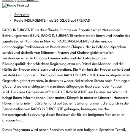
Sendungen nachhören
Startseite
Radio INSURGENTE – ab 26.02.05 auf FREIRAD
RADIO INSURGENTE ist die offizielle Stimme der Zapatistischen Nationalen
Befreiungsarmee EZLN. RADIO INSURGENTE verbreitet die Ideen und Inhalte des
zapatistischen Kampfes in Mexiko. RADIO INSURGENTE ist der einzige
unabhängige Radiosender im Bundesstaat Chiapas, der in Indígena-Sprachen
sendet und deshalb von Männern, Frauen und Kindern gleichermaßen
verstanden wird. In Chiapas können aufgrund der katastrophalen
Bildungspolitik der schlechten Regierung etwa ein Drittel der Männer und die
Hälfte der Frauen nicht lesen und schreiben. Die Mehrheit der Frauen spricht und
versteht kein Spanisch. Das Signal von RADIO INSURGENTE kann in abgelegenen
Gegenden gehört werden, in denen es weder elektrischen Strom noch Zeitungen
gibt und wo die wichtigsten Freizeitbeschäftigungen Basketball oder Fußball
sind. Für diese Gemeinden öffnet RADIO INSURGENTE ein Fenster zur Welt und
bringt ihnen Informationen über andere Kämpfe in anderen Ländern. Hunderte
HörerInnenbriefe mit Grüßen und politischen Stellungnahmen, die täglich in die
Sendestudios von RADIO INSURGENTE gelangen, bezeugen, welche
herausragende Bedeutung dieser Radiosender für die indigenen Menschen in
Chiapas hat.
Dieses Programm wird neben Spanisch auch in den Indígena-Sprachen Tzotzil,