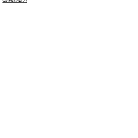
wir@freirad.at