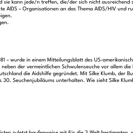
 sie kann jede/n treffen, die/der sich nicht ausreichend 
te AIDS – Organisationen an das Thema AIDS/HIV und rufe
eigen.
gen.
81 – wurde in einem Mitteilungsblatt des US-amerikanisch
 neben der vermeintlichen Schwulenseuche vor allem die P
tschland die Aidshilfe gegründet. Mit Silke Klumb, der B
 30. Seuchenjubiläums unterhalten. Wie sieht Silke Klumb
isten zuletzt haufenweise mit für die 3.Welt bestimmten, 