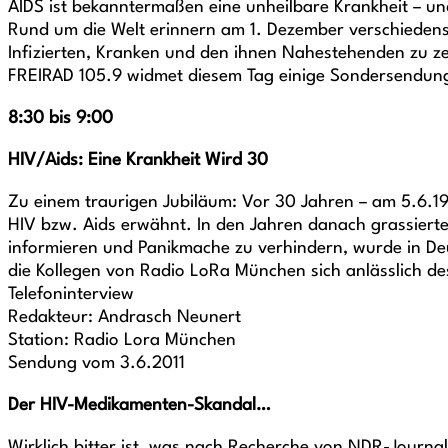
AIDS ist bekanntermaßen eine unheilbare Krankheit – und
Rund um die Welt erinnern am 1. Dezember verschiedens
Infizierten, Kranken und den ihnen Nahestehenden zu z
FREIRAD 105.9 widmet diesem Tag einige Sondersendun
8:30 bis 9:00
HIV/Aids: Eine Krankheit Wird 30
Zu einem traurigen Jubiläum: Vor 30 Jahren – am 5.6.19
HIV bzw. Aids erwähnt. In den Jahren danach grassierte
informieren und Panikmache zu verhindern, wurde in Deu
die Kollegen von Radio LoRa München sich anlässlich des
Telefoninterview
Redakteur: Andrasch Neunert
Station: Radio Lora München
Sendung vom 3.6.2011
Der HIV-Medikamenten-Skandal…
Wirklich bitter ist, was nach Recherche von NDR-Journal