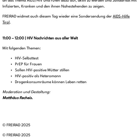
an das Thema AIDS/HIV und rufen dazu auf, aktiv zu werden und Solidarität mit
Infizierten, Kranken und den ihnen Nahestehenden zu zeigen.
FREIRAD widmet auch diesem Tag wieder eine Sondersendung der
AIDS-Hilfe
Tirol
.
11:00 – 12:00 | HIV Nachrichten aus aller Welt
Mit folgenden Themen:
HIV-Selbsttest
PrEP für Frauen
Sollen HIV-positive Mütter stillen
HIV-positiv als Heteromann
Drogenkonsumräume können Leben retten
Moderation und Gestaltung:
Matthäus Recheis.
© FREIRAD 2025
© FREIRAD 2025