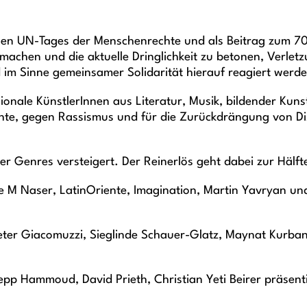
len UN-Tages der Menschenrechte und als Beitrag zum 70-
chen und die aktuelle Dringlichkeit zu betonen, Verlet
im Sinne gemeinsamer Solidarität hierauf reagiert werd
onale KünstlerInnen aus Literatur, Musik, bildender Kuns
Rechte, gegen Rassismus und für die Zurückdrängung von Di
 Genres versteigert. Der Reinerlös geht dabei zur Hälf
e M Naser, LatinOriente, Imagination, Martin Yavryan un
Peter Giacomuzzi, Sieglinde Schauer-Glatz, Maynat Kurba
Hammoud, David Prieth, Christian Yeti Beirer präsentie