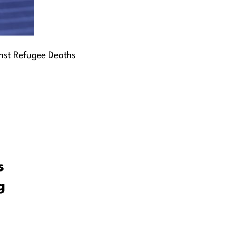
inst Refugee Deaths
s
g