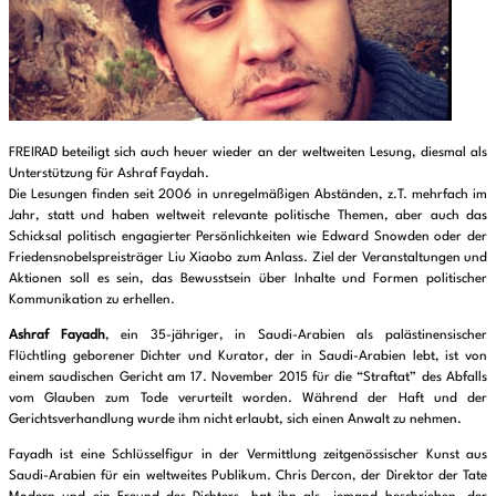
FREIRAD beteiligt sich auch heuer wieder an der weltweiten Lesung, diesmal als
Unterstützung für Ashraf Faydah.
Die Lesungen finden seit 2006 in unregelmäßigen Abständen, z.T. mehrfach im
Jahr, statt und haben weltweit relevante politische Themen, aber auch das
Schicksal politisch engagierter Persönlichkeiten wie Edward Snowden oder der
Friedensnobelspreisträger Liu Xiaobo zum Anlass. Ziel der Veranstaltungen und
Aktionen soll es sein, das Bewusstsein über Inhalte und Formen politischer
Kommunikation zu erhellen.
Ashraf Fayadh
, ein 35-jähriger, in Saudi-Arabien als palästinensischer
Flüchtling geborener Dichter und Kurator, der in Saudi-Arabien lebt, ist von
einem saudischen Gericht am 17. November 2015 für die “Straftat” des Abfalls
vom Glauben zum Tode verurteilt worden. Während der Haft und der
Gerichtsverhandlung wurde ihm nicht erlaubt, sich einen Anwalt zu nehmen.
Fayadh ist eine Schlüsselfigur in der Vermittlung zeitgenössischer Kunst aus
Saudi-Arabien für ein weltweites Publikum. Chris Dercon, der Direktor der Tate