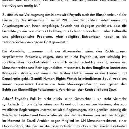
Modern und ein Freund des Dichters, hat ihn als „jemand beschrieben, der
freimütig und mutig ist.”
Zusätzlich zur Verleugnung des Islams wird Fayadh auch der Blasphemie und der
Förderung des Atheismus in seiner 2008 veröffentlichten Gedichtsammlung
Anweisungen von Innen angeklagt. Fayadh hat dagegen versichert, dass die
Gedichte „allein von mir als Flüchtling aus Palästina handeln … über kulturelle
und philosophische Probleme. Aber religiöse Extremisten haben es als
zerstörerische Ideen gegen Gott gewertet.”
Die Vorwürfe, zusammen mit der Abwesenheit eines den Rechtsnormen
verpflichteten Prozesses, zeigen, dass es nicht Fayadh ist, der schuldig ist,
sondern eher Saudi-Arabien, das sich erneut schuldig macht, indem es,
Menschenrechte und Rechtsgrundsätze missachtet. In den Ranglisten landet das
Königreich ständig auf einem der letzten Plätze, wenn es um Freiheit und
Demokratie geht. Gemäß Human Rights Watch kriminalisieren Saudi-Arabiens
immer repressivere Gesetze die freie Meinungsäußerung und geben den
Behörden übermäßige Polizeimacht. Von richterlicher Kontrolle keine Spur.
Ashraf Fayadhs Fall ist nicht allein seine Geschichte – sie steht vielmehr
symbolisch für alle Opfer eines von Grund auf repressiven Regimes, das von
westlichen Regierungen unterstützt wird. Regierungen, die eigentlich ständig die
Werte der Freiheit und Demokratie als leuchtendes Banner vor sich her tragen.
Im Moment ist Saudi-Arabien sogar Mitglied im UN-Menschenrechtsrat, einer
Organisation, die per se die allerhöchsten Standards der zivilen Freiheiten