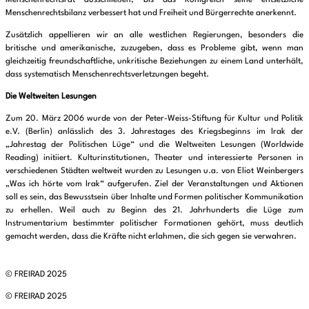
Menschenrechtsrat ausschließen, bis das Königreich seine entsetzliche
Menschenrechtsbilanz verbessert hat und Freiheit und Bürgerrechte anerkennt.
Zusätzlich appellieren wir an alle westlichen Regierungen, besonders die
britische und amerikanische, zuzugeben, dass es Probleme gibt, wenn man
gleichzeitig freundschaftliche, unkritische Beziehungen zu einem Land unterhält,
dass systematisch Menschenrechtsverletzungen begeht.
Die Weltweiten Lesungen
Zum 20. März 2006 wurde von der Peter-Weiss-Stiftung für Kultur und Politik
e.V. (Berlin) anlässlich des 3. Jahrestages des Kriegsbeginns im Irak der
„Jahrestag der Politischen Lüge“ und die Weltweiten Lesungen (Worldwide
Reading) initiiert. Kulturinstitutionen, Theater und interessierte Personen in
verschiedenen Städten weltweit wurden zu Lesungen u.a. von Eliot Weinbergers
„Was ich hörte vom Irak“ aufgerufen. Ziel der Veranstaltungen und Aktionen
soll es sein, das Bewusstsein über Inhalte und Formen politischer Kommunikation
zu erhellen. Weil auch zu Beginn des 21. Jahrhunderts die Lüge zum
Instrumentarium bestimmter politischer Formationen gehört, muss deutlich
gemacht werden, dass die Kräfte nicht erlahmen, die sich gegen sie verwahren.
© FREIRAD 2025
© FREIRAD 2025