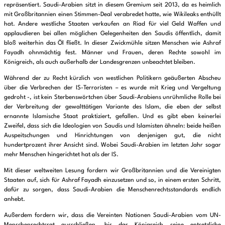
repräsentiert. Saudi-Arabien sitzt in diesem Gremium seit 2013, da es heimlich
mit Großbritannien einen Stimmen-Deal verabredet hatte, wie Wikileaks enthüllt
hat. Andere westliche Staaten verkaufen an Riad für viel Geld Waffen und
applaudieren bei allen möglichen Gelegenheiten den Saudis öffentlich, damit
bloß weiterhin das Öl fließt. In dieser Zwickmühle sitzen Menschen wie Ashraf
Fayadh ohnmächtig fest. Männer und Frauen, deren Rechte sowohl im
Königreich, als auch außerhalb der Landesgrenzen unbeachtet bleiben.
Während der zu Recht kürzlich von westlichen Politikern geäußerten Abscheu
über die Verbrechen der IS-Terroristen – es wurde mit Krieg und Vergeltung
gedroht -, ist kein Sterbenswörtchen über Saudi-Arabiens unrühmliche Rolle bei
der Verbreitung der gewalttätigen Variante des Islam, die eben der selbst
ernannte Islamische Staat praktiziert, gefallen. Und es gibt eben keinerlei
Zweifel, dass sich die Ideologien von Saudis und Islamisten ähneln: beide heißen
Auspeitschungen und Hinrichtungen von denjenigen gut, die nicht
hundertprozent ihrer Ansicht sind. Wobei Saudi-Arabien im letzten Jahr sogar
mehr Menschen hingerichtet hat als der IS.
Mit dieser weltweiten Lesung fordern wir Großbritannien und die Vereinigten
Staaten auf, sich für Ashraf Fayadh einzusetzen und so, in einem ersten Schritt,
dafür zu sorgen, dass Saudi-Arabien die Menschenrechtsstandards endlich
anhebt.
Außerdem fordern wir, dass die Vereinten Nationen Saudi-Arabien vom UN-