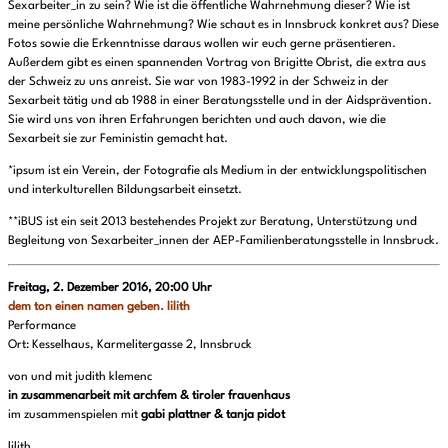
Sexarbeiter_in zu sein? Wie ist die öffentliche Wahrnehmung dieser? Wie ist
meine persönliche Wahrnehmung? Wie schaut es in Innsbruck konkret aus? Diese
Fotos sowie die Erkenntnisse daraus wollen wir euch gerne präsentieren.
Außerdem gibt es einen spannenden Vortrag von Brigitte Obrist, die extra aus
der Schweiz zu uns anreist. Sie war von 1983-1992 in der Schweiz in der
Sexarbeit tätig und ab 1988 in einer Beratungsstelle und in der Aidsprävention.
Sie wird uns von ihren Erfahrungen berichten und auch davon, wie die
Sexarbeit sie zur Feministin gemacht hat.
*ipsum ist ein Verein, der Fotografie als Medium in der entwicklungspolitischen
und interkulturellen Bildungsarbeit einsetzt.
**iBUS ist ein seit 2013 bestehendes Projekt zur Beratung, Unterstützung und
Begleitung von Sexarbeiter_innen der AEP-Familienberatungsstelle in Innsbruck.
Freitag, 2. Dezember 2016, 20:00 Uhr
dem ton einen namen geben. lilith
Performance
Ort: Kesselhaus, Karmelitergasse 2, Innsbruck
von und mit judith klemenc
in zusammenarbeit mit archfem & tiroler frauenhaus
im zusammenspielen mit
gabi plattner & tanja pidot
lilith