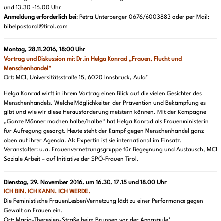
und 13.30 -16.00 Uhr
Anmeldung erforderlich bei
: Petra Unterberger 0676/6003883 oder per Mail:
bibelpastoral@tirol.com
Montag, 28.11.2016, 18:00 Uhr
Vortrag und Diskussion mit Dr.in Helga Konrad „Frauen, Flucht und
Menschenhandel“
Ort: MCI, Universitätsstraße 15, 6020 Innsbruck, Aula*
Helga Konrad wirft in ihrem Vortrag einen Blick auf die vielen Gesichter des
Menschenhandels. Welche Möglichkeiten der Prävention und Bekämpfung es
gibt und wie wir diese Herausforderung meistern können. Mit der Kampagne
„Ganze Männer machen halbe/halbe“ hat Helga Konrad als Frauenministerin
für Aufregung gesorgt. Heute steht der Kampf gegen Menschenhandel ganz
oben auf ihrer Agenda. Als Expertin ist sie international im Einsatz.
Veranstalter: u.a. Frauenvernetzungsgruppe für Begegnung und Austausch, MCI
Soziale Arbeit – auf Initiative der SPÖ-Frauen Tirol.
Dienstag, 29. November 2016, um 16.30, 17.15 und 18.00 Uhr
ICH BIN. ICH KANN. ICH WERDE.
Die Feministische FrauenLesbenVernetzung
lädt
zu einer Performance gegen
Gewalt an Frauen ein.
Ort: Maria-Theresien-Straße beim Brunnen vor der Annasäule*