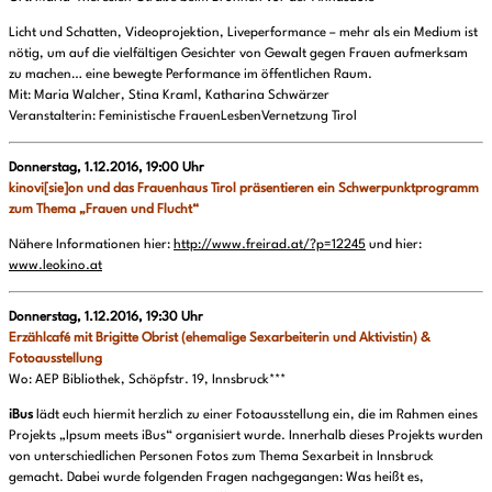
Licht und Schatten, Videoprojektion, Liveperformance – mehr als ein Medium ist
nötig, um auf die vielfältigen Gesichter von Gewalt gegen Frauen aufmerksam
zu machen… eine bewegte Performance im öffentlichen Raum.
Mit: Maria Walcher, Stina Kraml, Katharina Schwärzer
Veranstalterin: Feministische FrauenLesbenVernetzung Tirol
Donnerstag, 1.12.2016, 19:00 Uhr
kinovi[sie]on und das Frauenhaus Tirol präsentieren ein Schwerpunktprogramm
zum Thema „Frauen und Flucht“
Nähere Informationen hier:
http://www.freirad.at/?p=12245
und hier:
www.leokino.at
Donnerstag, 1.12.2016, 19:30 Uhr
Erzählcafé mit Brigitte Obrist (ehemalige Sexarbeiterin und Aktivistin) &
Fotoausstellung
Wo: AEP Bibliothek, Schöpfstr. 19, Innsbruck***
iBus
lädt euch hiermit herzlich zu einer Fotoausstellung ein, die im Rahmen eines
Projekts „Ipsum meets iBus“ organisiert wurde. Innerhalb dieses Projekts wurden
von unterschiedlichen Personen Fotos zum Thema Sexarbeit in Innsbruck
gemacht. Dabei wurde folgenden Fragen nachgegangen: Was heißt es,