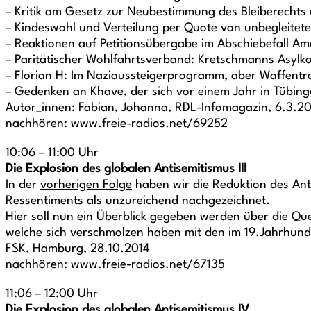
– Kritik am Gesetz zur Neubestimmung des Bleiberechts
– Kindeswohl und Verteilung per Quote von unbegleitet
– Reaktionen auf Petitionsübergabe im Abschiebefall Am
– Paritätischer Wohlfahrtsverband: Kretschmanns Asylk
– Florian H: Im Naziaussteigerprogramm, aber Waffentran
– Gedenken an Khave, der sich vor einem Jahr in Tübing
Autor_innen: Fabian, Johanna, RDL-Infomagazin, 6.3.2
nachhören:
www.freie-radios.net/69252
10:06 – 11:00 Uhr
Die Explosion des globalen Antisemitismus III
In der
vorherigen Folge
haben wir die Reduktion des Anti
Ressentiments als unzureichend nachgezeichnet.
Hier soll nun ein Überblick gegeben werden über die Qu
welche sich verschmolzen haben mit den im 19.Jahrhun
FSK, Hamburg
, 28.10.2014
nachhören:
www.freie-radios.net/67135
11:06 – 12:00 Uhr
Die Explosion des globalen Antisemitismus IV