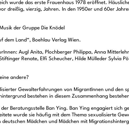
eich wurde das erste Frauenhaus 1978 eröffnet. Häuslich
vor dreißig, vierzig, Jahren. In den 1950er und 60er Jahr
Musik der Gruppe Die Knödel
auf dem Land“, Boehlau Verlag Wien.
Innen: Augl Anita, Plochberger Philippa, Anna Mitterleh
iftinger Renate, Elfi Scheucher, Hilde Mülleder Sylvia Pö
 eine andere?
alisierter Gewalterfahrungen von MigrantInnen und den sp
hintergrund bestehen in diesem Zusammenhang bestehe
in der Beratungsstelle Ban Ying. Ban Ying engagiert sich
tete wurde sie häufig mit dem Thema sexualisierte Gewalt 
utschen Mädchen und Mädchen mit Migrationshintergrund