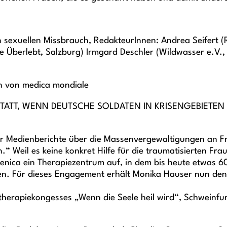
n sexuellen Missbrauch, RedakteurInnen: Andrea Seifert 
pe Überlebt, Salzburg) Irmgard Deschler (Wildwasser e.V.
in von medica mondiale
STATT, WENN DEUTSCHE SOLDATEN IN KRISENGEBIETEN
er Medienberichte über die Massenvergewaltigungen an Fr
“ Weil es keine konkret Hilfe für die traumatisierten Fra
Zenica ein Therapiezentrum auf, in dem bis heute etwas 6
n. Für dieses Engagement erhält Monika Hauser nun den R
therapiekongesses „Wenn die Seele heil wird“, Schweinfu