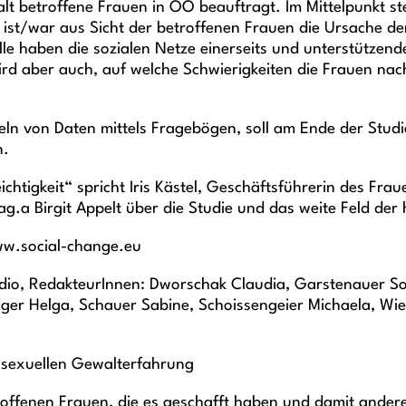
lt betroffene Frauen in OÖ beauftragt. Im Mittelpunkt s
st/war aus Sicht der betroffenen Frauen die Ursache der 
lle haben die sozialen Netze einerseits und unterstützen
ird aber auch, auf welche Schwierigkeiten die Frauen nac
ln von Daten mittels Fragebögen, soll am Ende der Studi
n.
htigkeit“ spricht Iris Kästel, Geschäftsführerin des Fr
Mag.a Birgit Appelt über die Studie und das weite Feld der
www.social-change.eu
io, RedakteurInnen: Dworschak Claudia, Garstenauer Son
hager Helga, Schauer Sabine, Schoissengeier Michaela, W
sexuellen Gewalterfahrung
offenen Frauen, die es geschafft haben und damit ander