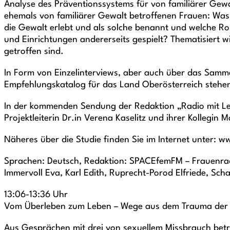
Analyse des Präventionssystems für von familiärer Gewa
ehemals von familiärer Gewalt betroffenen Frauen: Was i
die Gewalt erlebt und als solche benannt und welche Ro
und Einrichtungen andererseits gespielt? Thematisiert w
getroffen sind.
In Form von Einzelinterviews, aber auch über das Samme
Empfehlungskatalog für das Land Oberösterreich stehe
In der kommenden Sendung der Redaktion „Radio mit Leic
Projektleiterin Dr.in Verena Kaselitz und ihrer Kollegin 
Näheres über die Studie finden Sie im Internet unter: 
Sprachen: Deutsch, Redaktion: SPACEfemFM – Frauenrad
Immervoll Eva, Karl Edith, Ruprecht-Porod Elfriede, Sc
13:06-13:36 Uhr
Vom Überleben zum Leben – Wege aus dem Trauma der 
Aus Gesprächen mit drei von sexuellem Missbrauch betr