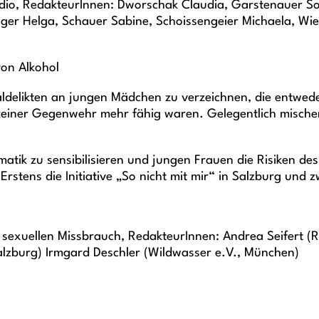
io, RedakteurInnen: Dworschak Claudia, Garstenauer Son
hager Helga, Schauer Sabine, Schoissengeier Michaela, W
von Alkohol
ualdelikten an jungen Mädchen zu verzeichnen, die entw
einer Gegenwehr mehr fähig waren. Gelegentlich mischen
ematik zu sensibilisieren und jungen Frauen die Risiken 
rstens die Initiative „So nicht mit mir“ in Salzburg und 
 sexuellen Missbrauch, RedakteurInnen: Andrea Seifert (
Salzburg) Irmgard Deschler (Wildwasser e.V., München)