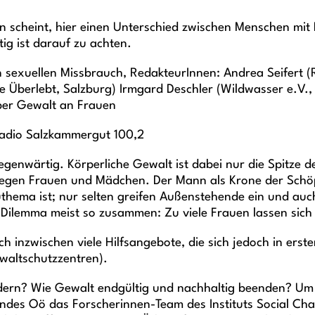
n scheint, hier einen Unterschied zwischen Menschen mit
ig ist darauf zu achten.
n sexuellen Missbrauch, RedakteurInnen: Andrea Seifert 
pe Überlebt, Salzburg) Irmgard Deschler (Wildwasser e.V.
ber Gewalt an Frauen
 Radio Salzkammergut 100,2
egenwärtig. Körperliche Gewalt ist dabei nur die Spitze d
 gegen Frauen und Mädchen. Der Mann als Krone der Schö
hema ist; nur selten greifen Außenstehende ein und auch
Dilemma meist so zusammen: Zu viele Frauen lassen sich z
 inzwischen viele Hilfsangebote, die sich jedoch in erster
ewaltschutzzentren).
dern? Wie Gewalt endgültig und nachhaltig beenden? Um
des Oö das Forscherinnen-Team des Instituts Social Chang