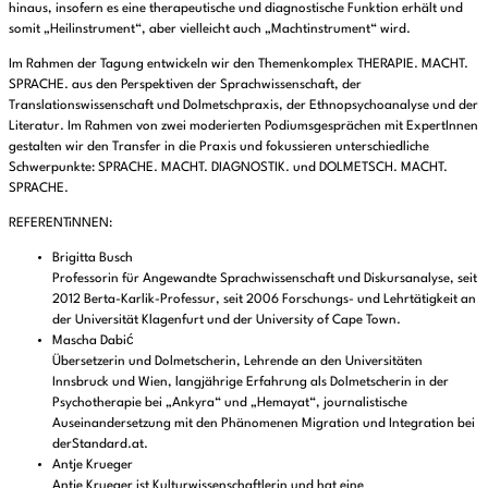
hinaus, insofern es eine therapeutische und diagnostische Funktion erhält und
somit „Heilinstrument“, aber vielleicht auch „Machtinstrument“ wird.
Im Rahmen der Tagung entwickeln wir den Themenkomplex THERAPIE. MACHT.
SPRACHE. aus den Perspektiven der Sprachwissenschaft, der
Translationswissenschaft und Dolmetschpraxis, der Ethnopsychoanalyse und der
Literatur. Im Rahmen von zwei moderierten Podiumsgesprächen mit ExpertInnen
gestalten wir den Transfer in die Praxis und fokussieren unterschiedliche
Schwerpunkte: SPRACHE. MACHT. DIAGNOSTIK. und DOLMETSCH. MACHT.
SPRACHE.
REFERENTiNNEN:
Brigitta Busch
Professorin für Angewandte Sprachwissenschaft und Diskursanalyse, seit
2012 Berta-Karlik-Professur, seit 2006 Forschungs- und Lehrtätigkeit an
der Universität Klagenfurt und der University of Cape Town.
Mascha Dabić
Übersetzerin und Dolmetscherin, Lehrende an den Universitäten
Innsbruck und Wien, langjährige Erfahrung als Dolmetscherin in der
Psychotherapie bei „Ankyra“ und „Hemayat“, journalistische
Auseinandersetzung mit den Phänomenen Migration und Integration bei
derStandard.at.
Antje Krueger
Antje Krueger ist Kulturwissenschaftlerin und hat eine