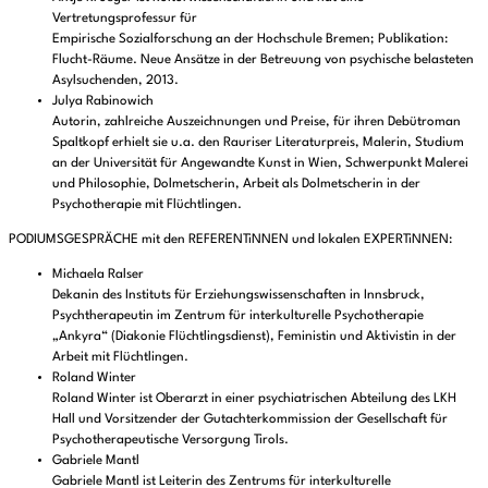
Vertretungsprofessur für
Empirische Sozialforschung an der Hochschule Bremen; Publikation:
Flucht-Räume. Neue Ansätze in der Betreuung von psychische belasteten
Asylsuchenden, 2013.
Julya Rabinowich
Autorin, zahlreiche Auszeichnungen und Preise, für ihren Debütroman
Spaltkopf erhielt sie u.a. den Rauriser Literaturpreis, Malerin, Studium
an der Universität für Angewandte Kunst in Wien, Schwerpunkt Malerei
und Philosophie, Dolmetscherin, Arbeit als Dolmetscherin in der
Psychotherapie mit Flüchtlingen.
PODIUMSGESPRÄCHE mit den REFERENTiNNEN und lokalen EXPERTiNNEN:
Michaela Ralser
Dekanin des Instituts für Erziehungswissenschaften in Innsbruck,
Psychtherapeutin im Zentrum für interkulturelle Psychotherapie
„Ankyra“ (Diakonie Flüchtlingsdienst), Feministin und Aktivistin in der
Arbeit mit Flüchtlingen.
Roland Winter
Roland Winter ist Oberarzt in einer psychiatrischen Abteilung des LKH
Hall und Vorsitzender der Gutachterkommission der Gesellschaft für
Psychotherapeutische Versorgung Tirols.
Gabriele Mantl
Gabriele Mantl ist Leiterin des Zentrums für interkulturelle