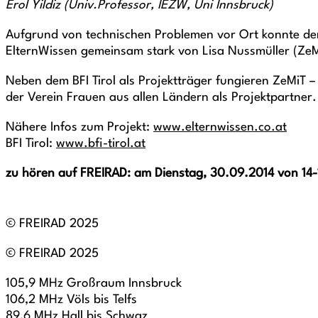
Erol Yildiz (Univ.Professor, IEZW, Uni Innsbruck)
Aufgrund von technischen Problemen vor Ort konnte der
ElternWissen gemeinsam stark von Lisa Nussmüller (ZeMi
Neben dem BFI Tirol als Projektträger fungieren ZeMiT –
der Verein Frauen aus allen Ländern als Projektpartner.
Nähere Infos zum Projekt:
www.elternwissen.co.at
BFI Tirol:
www.bfi-tirol.at
zu hören auf FREIRAD: am Dienstag, 30.09.2014 von 14
© FREIRAD 2025
© FREIRAD 2025
105,9 MHz Großraum Innsbruck
106,2 MHz Völs bis Telfs
89,6 MHz Hall bis Schwaz