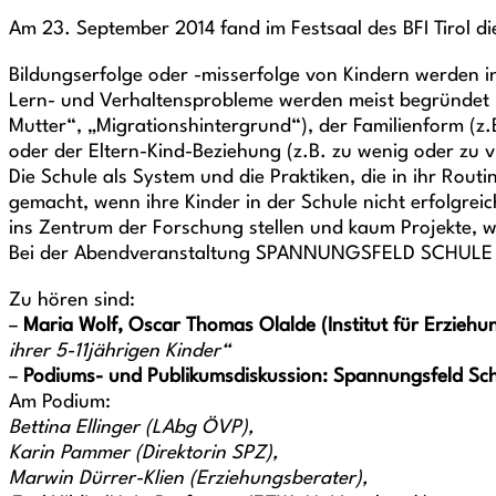
Am 23. September 2014 fand im Festsaal des BFI Tirol di
Bildungserfolge oder -misserfolge von Kindern werden in 
Lern- und Verhaltensprobleme werden meist begründet mi
Mutter“, „Migrationshintergrund“), der Familienform (z.B.
oder der Eltern-Kind-Beziehung (z.B. zu wenig oder zu v
Die Schule als System und die Praktiken, die in ihr Rou
gemacht, wenn ihre Kinder in der Schule nicht erfolgrei
ins Zentrum der Forschung stellen und kaum Projekte, we
Bei der Abendveranstaltung SPANNUNGSFELD SCHULE UND
Zu hören sind:
–
Maria Wolf, Oscar Thomas Olalde (Institut für Erziehu
ihrer 5-11jährigen Kinder“
–
Podiums- und Publikumsdiskussion: Spannungsfeld Sch
Am Podium:
Bettina Ellinger (LAbg ÖVP),
Karin Pammer (Direktorin SPZ),
Marwin Dürrer-Klien (Erziehungsberater),