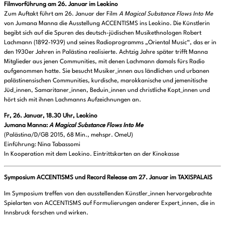
Filmvorführung am 26. Januar im Leokino
Zum Auftakt führt am 26. Januar der Film
A Magical Substance Flows Into Me
von Jumana Manna die Ausstellung ACCENTISMS ins Leokino. Die Künstlerin
begibt sich auf die Spuren des deutsch-jüdischen Musikethnologen Robert
Lachmann (1892-1939) und seines Radioprogramms „Oriental Music“, das er in
den 1930er Jahren in Palästina realisierte. Achtzig Jahre später trifft Manna
Mitglieder aus jenen Communities, mit denen Lachmann damals fürs Radio
aufgenommen hatte. Sie besucht Musiker_innen aus ländlichen und urbanen
palästinensischen Communities, kurdische, marokkanische und jemenitische
Jüd_innen, Samaritaner_innen, Beduin_innen und christliche Kopt_innen und
hört sich mit ihnen Lachmanns Aufzeichnungen an.
Fr, 26. Januar, 18.30 Uhr, Leokino
Jumana Manna:
A Magical Substance Flows Into Me
(Palästina/D/GB 2015, 68 Min., mehspr. OmeU)
Einführung: Nina Tabassomi
In Kooperation mit dem Leokino. Eintrittskarten an der Kinokasse
Symposium ACCENTISMS und Record Release am 27. Januar im TAXISPALAIS
Im Symposium treffen von den ausstellenden Künstler_innen hervorgebrachte
Spielarten von ACCENTISMS auf Formulierungen anderer Expert_innen, die in
Innsbruck forschen und wirken.