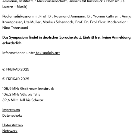
Ammann, Institut für Musik­wissenschaft, Universität Innsbruck / Hoch­schule
Luzern – Musik)
Podiumsdiskussion
mit Prof. Dr. Raymond Ammann, Dr. Yvonne Kathrein, Annja
Krautgasser, Ute Müller, Markus Schennach, Prof. Dr. Erol Yıldız; Moderation:
Nina Tabassomi
Das Symposium findet in deutscher Sprache statt. Eintritt frei, keine Anmeldung
erforderlich
Informationen unter
taxispalais.art
© FREIRAD 2025
© FREIRAD 2025
105,9 MHz Großraum Innsbruck
106,2 MHz Völs bis Telfs
89,6 MHz Hall bis Schwaz
Impressum
Datenschutz
Unterstützen
Netzwerk