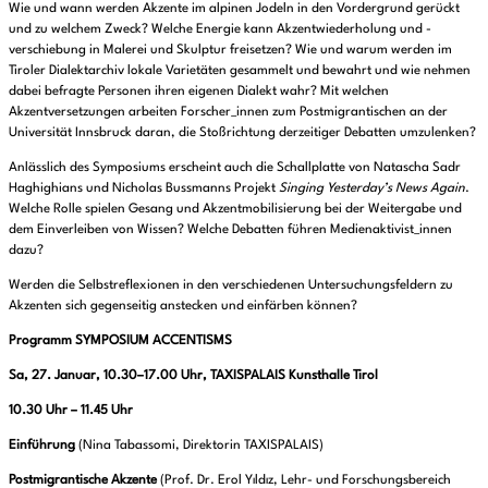
Wie und wann werden Akzente im alpinen Jodeln in den Vordergrund gerückt
und zu welchem Zweck? Welche Energie kann Akzentwiederholung und -
verschiebung in Malerei und Skulptur freisetzen? Wie und warum werden im
Tiroler Dialektarchiv lokale Varietäten gesammelt und bewahrt und wie nehmen
dabei befragte Personen ihren eigenen Dialekt wahr? Mit welchen
Akzentversetzungen arbeiten Forscher_innen zum Postmigrantischen an der
Universität Innsbruck daran, die Stoßrichtung derzeitiger Debatten umzulenken?
Anlässlich des Symposiums erscheint auch die Schallplatte von Natascha Sadr
Haghighians und Nicholas Bussmanns Projekt
Singing Yesterday’s News Again
.
Welche Rolle spielen Gesang und Akzentmobilisierung bei der Weitergabe und
dem Einverleiben von Wissen? Welche Debatten führen Medienaktivist_innen
dazu?
Werden die Selbstreflexionen in den verschiedenen Untersuchungsfeldern zu
Akzenten sich gegenseitig anstecken und einfärben können?
Programm SYMPOSIUM ACCENTISMS
Sa, 27. Januar, 10.30–17.00 Uhr, TAXISPALAIS Kunsthalle Tirol
10.30 Uhr – 11.45 Uhr
Einführung
(Nina Tabassomi, Direktorin TAXISPALAIS)
Postmigrantische Akzente
(Prof. Dr. Erol Yıldız, Lehr- und Forschungs­bereich