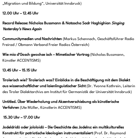
„Migration und Bildung“, Universität Innsbruck)
12.00 Uhr – 12.45 Uhr
Record Release: Nicholas Bussmann & Natascha Sadr Haghighian
Singing
Yesterday‘s News Again
Communitymedien und Nachrichten
(Markus Schennach, Geschäftsführer Radio
Freirad / Obmann Verband Freier Radios Österreich)
Wie mia d’Gosch gwochse isch – Mimetischer Vortrag
(Nicholas Bussmann,
Künstler ACCENTISMS)
13.45 Uhr – 15.15 Uhr
Tirolerisch wie? Tirolerisch was? Einblicke in die Beschäftigung mit dem Dialekt
aus wissenschaftlicher und laienlinguistischer Sicht
(Dr. Yvonne Kathrein, Leiterin
des Tiroler Dialektarchivs am Institut für Germa­nistik der Universität Innsbruck)
Untitled. Über Wiederholung und Akzentverschiebung als künstlerische
Verfahren
(Ute Müller, Künstlerin ACCENTISMS)
15.30 Uhr – 17.00 Uhr
Jodeldridü oder jololoidü – Die Geschichte des Jodelns: ein multikulturelles
Konstrukt für patriotische Ideologien instrumentalisiert
(Prof. Dr. Raymond