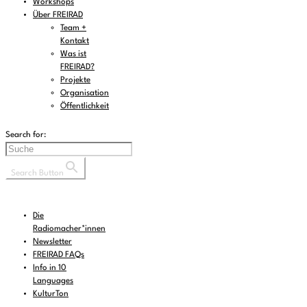
Workshops
Über FREIRAD
Team +
Kontakt
Was ist
FREIRAD?
Projekte
Organisation
Öffentlichkeit
Search for:
Search Button
Die
Radiomacher*innen
Newsletter
FREIRAD FAQs
Info in 10
Languages
KulturTon