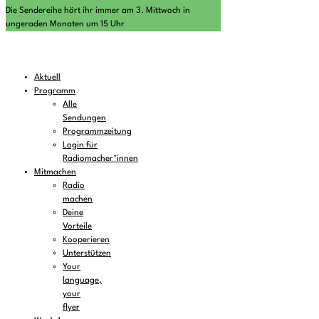
Die Sendereihe hört ihr immer am 3. Mittwoch in
ungeraden Monaten um 15 Uhr
Aktuell
Programm
Alle
Sendungen
Programmzeitung
Login für
Radiomacher*innen
Mitmachen
Radio
machen
Deine
Vorteile
Kooperieren
Unterstützen
Your
language,
your
flyer