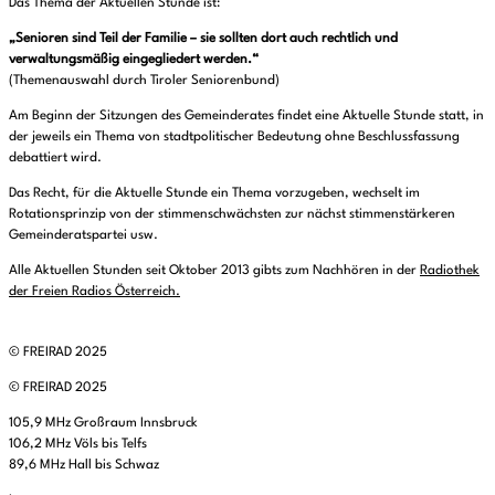
Das Thema der Aktuellen Stunde ist:
„Senioren sind Teil der Familie – sie sollten dort auch rechtlich und
verwaltungsmäßig eingegliedert werden.“
(Themenauswahl durch Tiroler Seniorenbund)
Am Beginn der Sitzungen des Gemeinderates findet eine Aktuelle Stunde statt, in
der jeweils ein Thema von stadtpolitischer Bedeutung ohne Beschlussfassung
debattiert wird.
Das Recht, für die Aktuelle Stunde ein Thema vorzugeben, wechselt im
Rotationsprinzip von der stimmenschwächsten zur nächst stimmenstärkeren
Gemeinderatspartei usw.
Alle Aktuellen Stunden seit Oktober 2013 gibts zum Nachhören in der
Radiothek
der Freien Radios Österreich.
© FREIRAD 2025
© FREIRAD 2025
105,9 MHz Großraum Innsbruck
106,2 MHz Völs bis Telfs
89,6 MHz Hall bis Schwaz