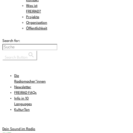
Kontakt
Was ist
FREIRAD?
Projekte
Organisation
Öffentlichkeit
Search for:
Search Button
Die
Radiomacher*innen
Newsletter
FREIRAD FAQs
Info in 10
Languages
KulturTon
Dein Sound im Radio