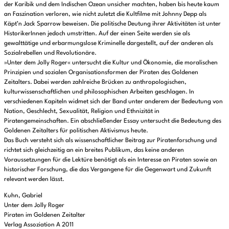
der Karibik und dem Indischen Ozean unsicher machten, haben bis heute kaum
an Faszination verloren, wie nicht zuletzt die Kultfilme mit Johnny Depp als
Käpt’n Jack Sparrow beweisen. Die politische Deutung ihrer Aktivitäten ist unter
HistorikerInnen jedoch umstritten. Auf der einen Seite werden sie als
gewalttätige und erbarmungslose Kriminelle dargestellt, auf der anderen als
Sozialrebellen und Revolutionäre.
»Unter dem Jolly Roger« untersucht die Kultur und Ökonomie, die moralischen
Prinzipien und sozialen Organisationsformen der Piraten des Goldenen
Zeitalters. Dabei werden zahlreiche Brücken zu anthropologischen,
kulturwissenschaftlichen und philosophischen Arbeiten geschlagen. In
verschiedenen Kapiteln widmet sich der Band unter anderem der Bedeutung von
Nation, Geschlecht, Sexualität, Religion und Ethnizität in
Piratengemeinschaften. Ein abschließender Essay untersucht die Bedeutung des
Goldenen Zeitalters für politischen Aktivismus heute.
Das Buch versteht sich als wissenschaftlicher Beitrag zur Piratenforschung und
richtet sich gleichzeitig an ein breites Publikum, das keine anderen
Voraussetzungen für die Lektüre benötigt als ein Interesse an Piraten sowie an
historischer Forschung, die das Vergangene für die Gegenwart und Zukunft
relevant werden lässt.
Kuhn, Gabriel
Unter dem Jolly Roger
Piraten im Goldenen Zeitalter
Verlag Assoziation A 2011