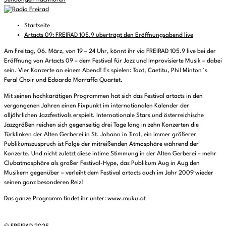
Sendungen nachhören
Startseite
Artacts 09: FREIRAD 105.9 überträgt den Eröffnungsabend live
Am Freitag, 06. März, von 19 – 24 Uhr, könnt ihr via FREIRAD 105.9 live bei der
Eröffnung von Artacts 09 – dem Festival für Jazz und Improvisierte Musik – dabei
sein. Vier Konzerte an einem Abend! Es spielen: Toot, Caetitu, Phil Minton´s
Feral Choir und Edoardo Marraffa Quartet.
Mit seinen hochkarätigen Programmen hat sich das Festival artacts in den
vergangenen Jahren einen Fixpunkt im internationalen Kalender der
alljährlichen Jazzfestivals erspielt. Internationale Stars und österreichische
Jazzgrößen reichen sich gegenseitig drei Tage lang in zehn Konzerten die
Türklinken der Alten Gerberei in St. Johann in Tirol, ein immer größerer
Publikumszuspruch ist Folge der mitreißenden Atmosphäre während der
Konzerte. Und nicht zuletzt diese intime Stimmung in der Alten Gerberei – mehr
Clubatmosphäre als großer Festival-Hype, das Publikum Aug in Aug den
Musikern gegenüber – verleiht dem Festival artacts auch im Jahr 2009 wieder
seinen ganz besonderen Reiz!
Das ganze Programm findet ihr unter: www.muku.at