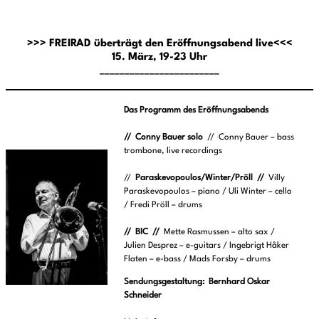
>>> FREIRAD überträgt den Eröffnungsabend live<<<
15. März, 19-23 Uhr
________________________
Das Programm des Eröffnungsabends
// Conny Bauer solo
// Conny Bauer – bass
trombone, live recordings
//
Paraskevopoulos/Winter/Pröll //
Villy
Paraskevopoulos – piano / Uli Winter – cello
/ Fredi Pröll – drums
// BIC //
Mette Rasmussen – alto sax /
Julien Desprez – e-guitars / Ingebrigt Håker
Flaten – e-bass / Mads Forsby – drums
Sendungsgestaltung: Bernhard Oskar
Schneider