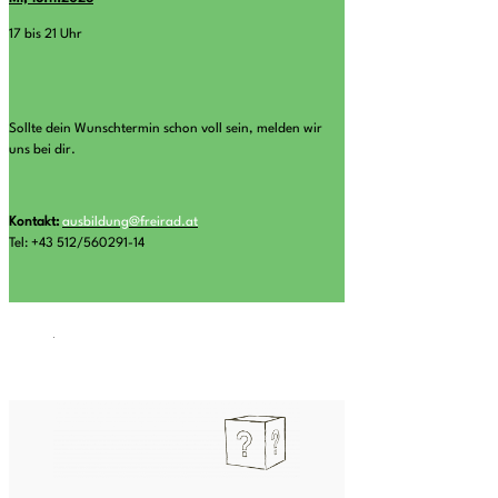
17 bis 21 Uhr
Sollte dein Wunschtermin schon voll sein, melden wir
uns bei dir.
Kontakt:
ausbildung@freirad.at
Tel: +43 512/560291-14