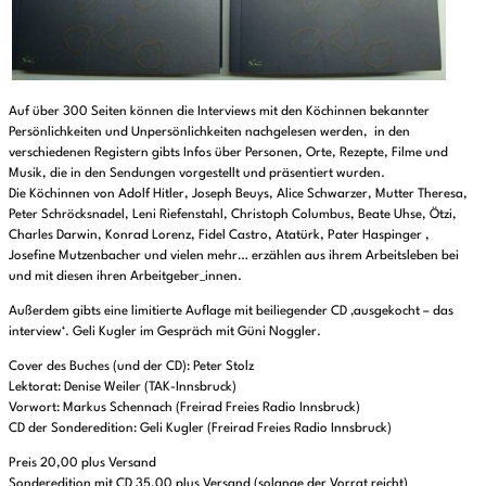
Auf über 300 Seiten können die Interviews mit den Köchinnen bekannter
Persönlichkeiten und Unpersönlichkeiten nachgelesen werden, in den
verschiedenen Registern gibts Infos über Personen, Orte, Rezepte, Filme und
Musik, die in den Sendungen vorgestellt und präsentiert wurden.
Die Köchinnen von Adolf Hitler, Joseph Beuys, Alice Schwarzer, Mutter Theresa,
Peter Schröcksnadel, Leni Riefenstahl, Christoph Columbus, Beate Uhse, Ötzi,
Charles Darwin, Konrad Lorenz, Fidel Castro, Atatürk, Pater Haspinger ,
Josefine Mutzenbacher und vielen mehr… erzählen aus ihrem Arbeitsleben bei
und mit diesen ihren Arbeitgeber_innen.
Außerdem gibts eine limitierte Auflage mit beiliegender CD ‚ausgekocht – das
interview‘. Geli Kugler im Gespräch mit Güni Noggler.
Cover des Buches (und der CD): Peter Stolz
Lektorat: Denise Weiler (TAK-Innsbruck)
Vorwort: Markus Schennach (Freirad Freies Radio Innsbruck)
CD der Sonderedition: Geli Kugler (Freirad Freies Radio Innsbruck)
Preis 20,00 plus Versand
Sonderedition mit CD 35,00 plus Versand (solange der Vorrat reicht)